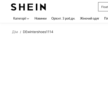
Float
Use up 
Категорії
Новинки
Орiєнт. 3 роб.дн.
Жіночий одяг
Пл
Дім
DEwintershoes1114
/