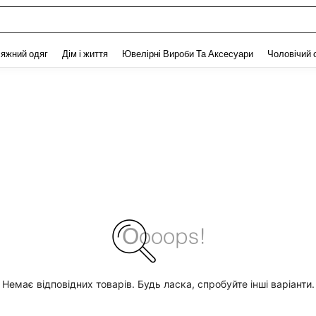
and down arrow keys to navigate search Нещодавно шукали and Пошук Відкритт
яжний одяг
Дім і життя
Ювелірні Вироби Та Аксесуари
Чоловічий 
Немає відповідних товарів. Будь ласка, спробуйте інші варіанти.