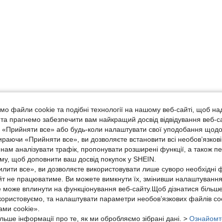
о файли cookie та подібні технології на нашому веб-сайті, щоб на
, та прагнемо забезпечити вам найкращий досвід відвідування веб-с
, «Прийняти все» або будь-коли налаштувати свої уподобання щодо
ираючи «Прийняти все», ви дозволяєте встановити всі необов’язкові
нам аналізувати трафік, пропонувати розширені функції, а також п
аму, щоб доповнити ваш досвід покупок у SHEIN.
лити все», ви дозволяєте використовувати лише суворо необхідні ф
йт не працюватиме. Ви можете вимкнути їх, змінивши налаштуванн
е може вплинути на функціонування веб-сайту.Щоб дізнатися більш
икористовуємо, та налаштувати параметри необов’язкових файлів coo
ми cookie».
льше інформації про те, як ми обробляємо зібрані дані. >
Ознайомт