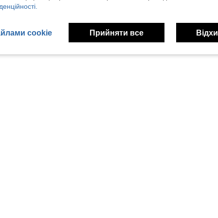
денційності.
йлами cookie
Прийняти все
Відхи