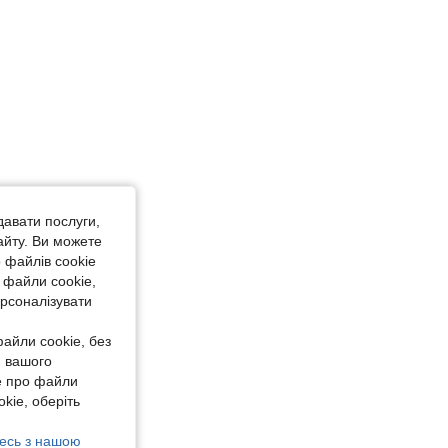
давати послуги,
айту. Ви можете
 файлів cookie
 файли cookie,
ерсоналізувати
айли cookie, без
я вашого
е про файли
kie, оберіть
есь з нашою