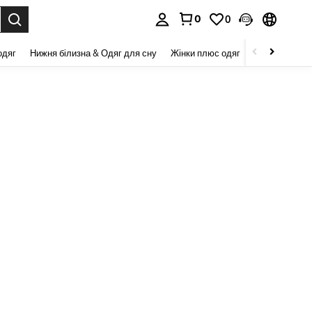
0
0
я. Press Enter to select.
одяг
Нижня білизна & Одяг для сну
Жінки плюс одяг
Краса та здор