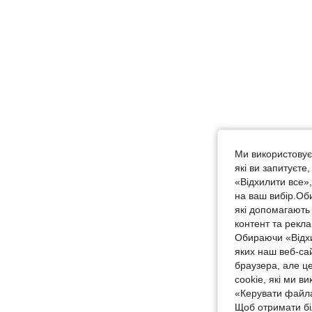
Ми використовуєм
які ви запитуєте
«Відхилити все»
на ваш вибір.Об
які допомагають 
контент та рекл
Обираючи «Відхи
яких наш веб-са
браузера, але ц
cookie, які ми в
«Керувати файла
Щоб отримати бі