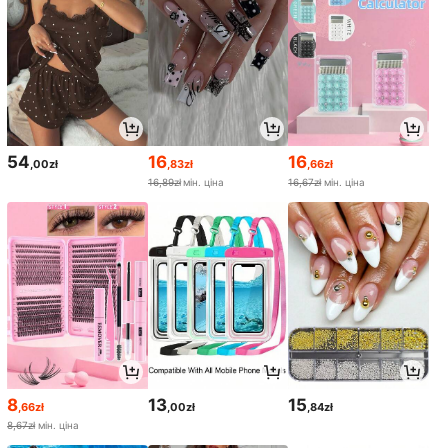
54
16
16
,00zł
,83zł
,66zł
16,89zł
мін. ціна
16,67zł
мін. ціна
8
13
15
,66zł
,00zł
,84zł
8,67zł
мін. ціна