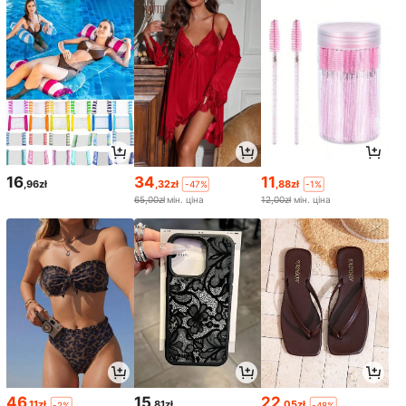
16
34
11
,96zł
,32zł
,88zł
-47%
-1%
65,00zł
мін. ціна
12,00zł
мін. ціна
46
15
22
,11zł
,81zł
,05zł
-2%
-48%