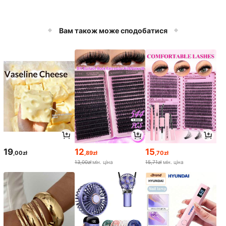
Вам також може сподобатися
19
12
15
,00zł
,89zł
,70zł
13,00zł
мін. ціна
15,71zł
мін. ціна