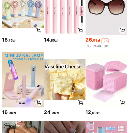
18
14
26
,73zł
,85zł
,09zł
-2%
26,73zł
мін. ціна
16
24
12
,00zł
,00zł
,00zł