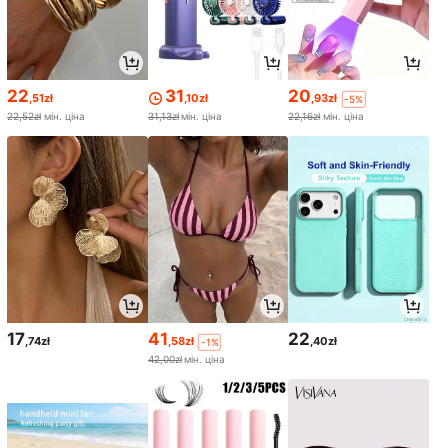
22
31
20
,51zł
,10zł
,93zł
-5%
22,52zł
мін. ціна
31,13zł
мін. ціна
22,16zł
мін. ціна
17
41
22
,74zł
,58zł
,40zł
-1%
42,00zł
мін. ціна