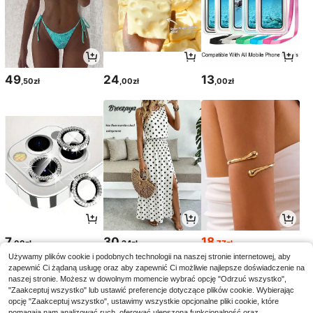
49
24
13
,50zł
,00zł
,00zł
7
30
18
,00zł
,24zł
,77zł
18,78zł
najniższa cena
Używamy plików cookie i podobnych technologii na naszej stronie internetowej, aby
zapewnić Ci żądaną usługę oraz aby zapewnić Ci możliwie najlepsze doświadczenie na
naszej stronie. Możesz w dowolnym momencie wybrać opcję "Odrzuć wszystko",
"Zaakceptuj wszystko" lub ustawić preferencje dotyczące plików cookie. Wybierając
opcję "Zaakceptuj wszystko", ustawimy wszystkie opcjonalne pliki cookie, które
pomagają nam analizować ruch, oferować ulepszoną funkcjonalność oraz