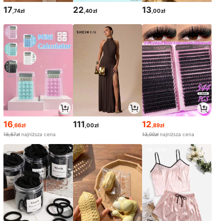
17
22
13
,74zł
,40zł
,00zł
16
111
12
,66zł
,00zł
,89zł
16,67zł
najniższa cena
13,00zł
najniższa cena