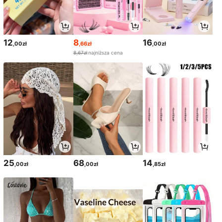
12
8
16
,00zł
,66zł
,00zł
8,67zł
najniższa cena
25
68
14
,00zł
,00zł
,85zł