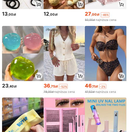
13
12
27
,00zł
,00zł
,00zł
-46%
50,00zł
najniższa cena
23
36
46
,40zł
,75zł
,11zł
-52%
-2%
78,00zł
najniższa cena
47,52zł
najniższa cena