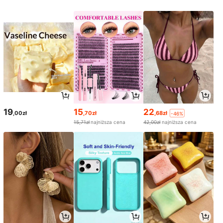
19
15
22
,00zł
,70zł
,68zł
-46%
15,71zł
najniższa cena
42,00zł
najniższa cena