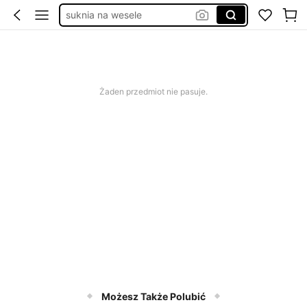
suknia na wesele
elegancka sukienka damska
sukienka na wesele
gniotki
Żaden przedmiot nie pasuje.
Możesz Także Polubić