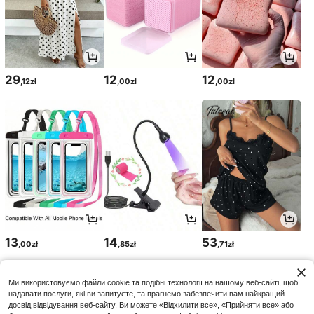
29
12
12
,12zł
,00zł
,00zł
13
14
53
,00zł
,85zł
,71zł
Ми використовуємо файли cookie та подібні технології на нашому веб-сайті, щоб
надавати послуги, які ви запитуєте, та прагнемо забезпечити вам найкращий
досвід відвідування веб-сайту. Ви можете «Відхилити все», «Прийняти все» або