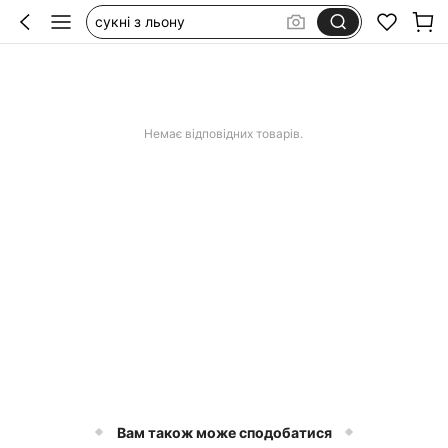
сукні з льону
lenovo tab one 8.7
аксесуари на пляж
сукня біла з відкритою спиною
Немає відповідних товарів.
Вам також може сподобатися