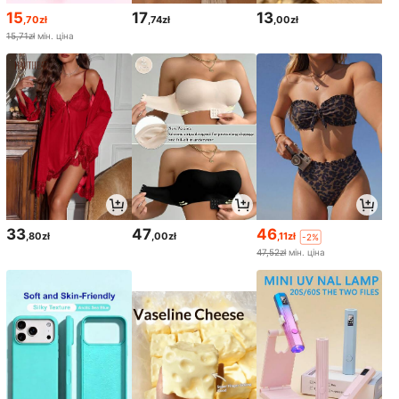
15
17
13
,70zł
,74zł
,00zł
15,71zł
мін. ціна
33
47
46
,80zł
,00zł
,11zł
-2%
47,52zł
мін. ціна