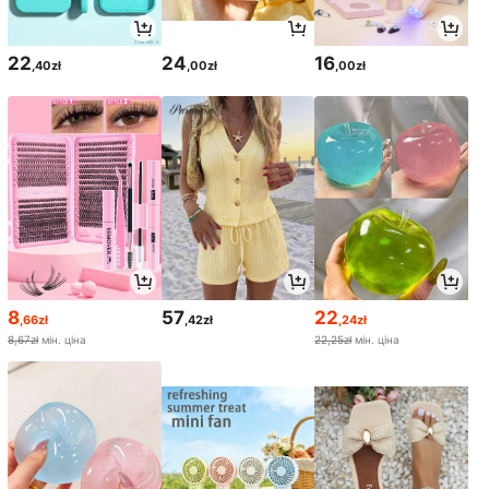
22
24
16
,40zł
,00zł
,00zł
8
57
22
,66zł
,42zł
,24zł
8,67zł
мін. ціна
22,25zł
мін. ціна