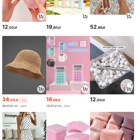
12
19
52
,00zł
,80zł
,86zł
34
16
12
,00zł
,66zł
,00zł
-5%
36,00zł
мін. ціна
16,67zł
мін. ціна