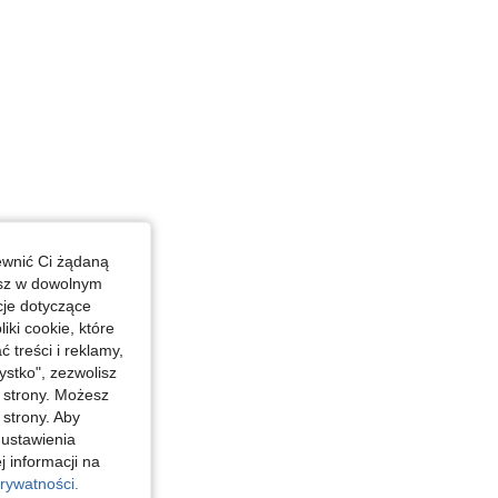
ewnić Ci żądaną
esz w dowolnym
cje dotyczące
iki cookie, które
treści i reklamy,
stko", zezwolisz
j strony. Możesz
 strony. Aby
 ustawienia
j informacji na
rywatności.