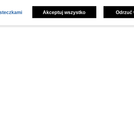
asteczkami
Akceptuj wszystko
Odrzuć 