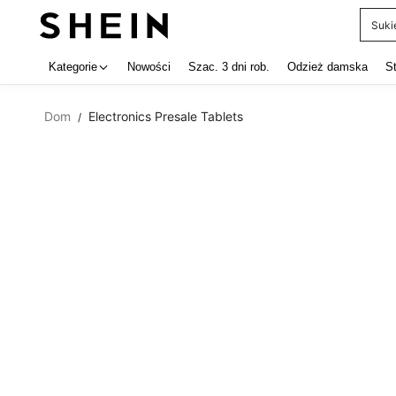
Suki
Use up 
Kategorie
Nowości
Szac. 3 dni rob.
Odzież damska
S
Dom
Electronics Presale Tablets
/