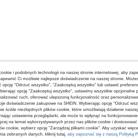
ookie i podobnych technologii na naszej stronie internetowej, aby zap
zapewnić Ci możliwie najlepsze doświadczenie na naszej stronie. Moż
opcję "Odrzuć wszystko", "Zaakceptuj wszystko" lub ustawić preferen
bierając opcję "Zaakceptuj wszystko", ustawimy wszystkie opcjonalne pl
lizować ruch, oferować ulepszoną funkcjonalność oraz personalizować 
oje doświadczenie zakupowe na SHEIN. Wybierając opcję "Odrzuć wszy
ie ściśle niezbędnych plików cookie, które umożliwiają działanie nasze
niając ustawienia przeglądarki, ale może to wpłynąć na funkcjonowanie
ięcej na temat wykorzystywanych przez nas plików cookie i dostosować
ów cookie, wybierz opcję "Zarządzaj plikami cookie". Aby uzyskać więce
ia zebranych danych, kliknij tutaj,
aby zapoznać się z naszą Polityką P