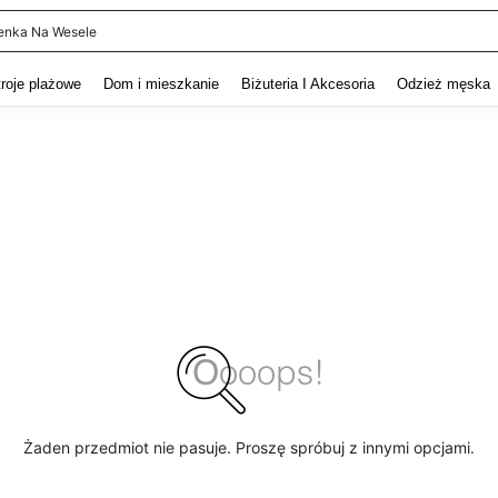
enka Na Wesele
and down arrow keys to navigate search Ostatnie wyszukiwanie and szukaj i znaj
troje plażowe
Dom i mieszkanie
Biżuteria I Akcesoria
Odzież męska
Żaden przedmiot nie pasuje. Proszę spróbuj z innymi opcjami.