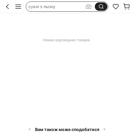
сукні з льону
lenovo tab one 8.7
аксесуари на пляж
сукня біла з відкритою спиною
Немає відповідних товарів.
Вам також може сподобатися