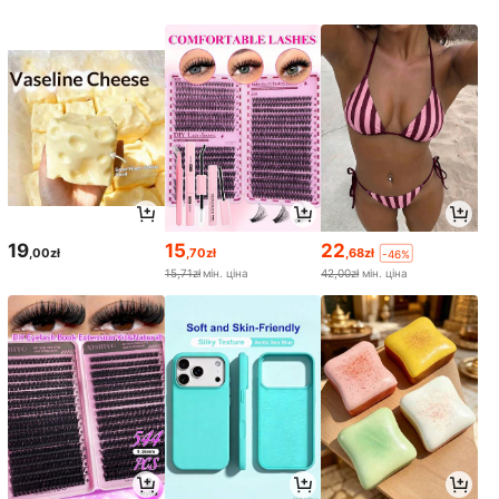
19
15
22
,00zł
,70zł
,68zł
-46%
15,71zł
мін. ціна
42,00zł
мін. ціна