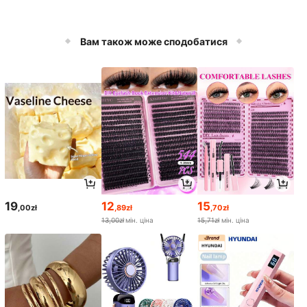
Вам також може сподобатися
19
12
15
,00zł
,89zł
,70zł
13,00zł
мін. ціна
15,71zł
мін. ціна