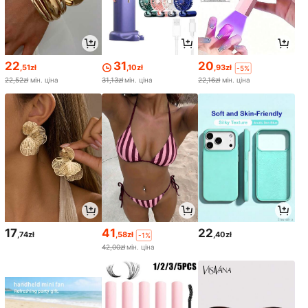
22
31
20
,51zł
,10zł
,93zł
-5%
22,52zł
мін. ціна
31,13zł
мін. ціна
22,16zł
мін. ціна
17
41
22
,74zł
,58zł
,40zł
-1%
42,00zł
мін. ціна