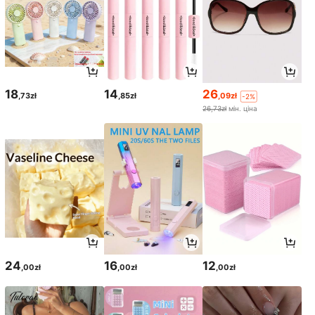
18
14
26
,73zł
,85zł
,09zł
-2%
26,73zł
мін. ціна
24
16
12
,00zł
,00zł
,00zł