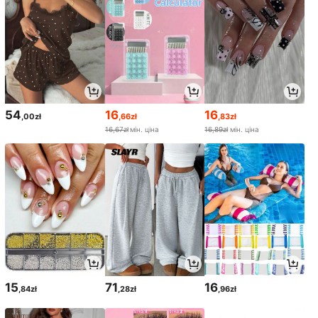
54
16
16
,00zł
,66zł
,83zł
16,67zł
мін. ціна
16,89zł
мін. ціна
15
71
16
,84zł
,28zł
,96zł