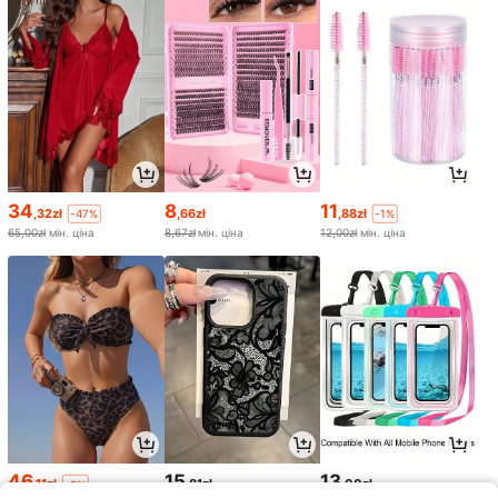
34
8
11
,32zł
,66zł
,88zł
-47%
-1%
65,00zł
мін. ціна
8,67zł
мін. ціна
12,00zł
мін. ціна
46
15
13
,11zł
,81zł
,00zł
-2%