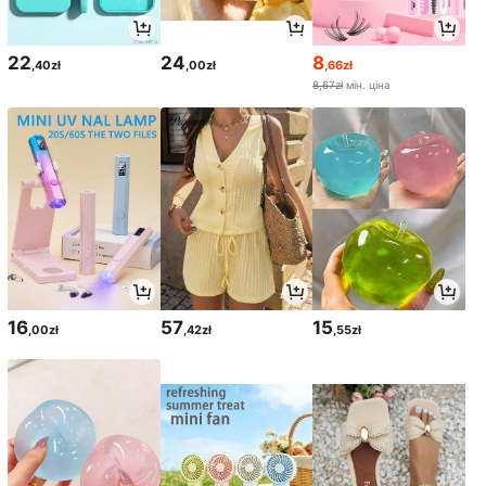
22
24
8
,40zł
,00zł
,66zł
8,67zł
мін. ціна
16
57
15
,00zł
,42zł
,55zł