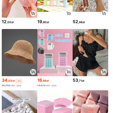
12
19
52
,00zł
,80zł
,86zł
34
16
53
,00zł
,66zł
,71zł
-5%
36,00zł
мін. ціна
16,67zł
мін. ціна