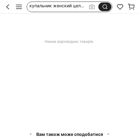
сукні з льону
lenovo tab one 8.7
аксесуари на пляж
сукня біла з відкритою спиною
Немає відповідних товарів.
Вам також може сподобатися