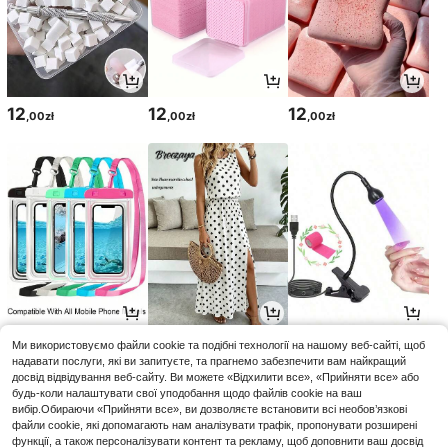
12
12
12
,00zł
,00zł
,00zł
13
29
14
Ми використовуємо файли cookie та подібні технології на нашому веб-сайті, щоб
,00zł
,12zł
,85zł
надавати послуги, які ви запитуєте, та прагнемо забезпечити вам найкращий
досвід відвідування веб-сайту. Ви можете «Відхилити все», «Прийняти все» або
будь-коли налаштувати свої уподобання щодо файлів cookie на ваш
вибір.Обираючи «Прийняти все», ви дозволяєте встановити всі необов’язкові
файли cookie, які допомагають нам аналізувати трафік, пропонувати розширені
функції, а також персоналізувати контент та рекламу, щоб доповнити ваш досвід