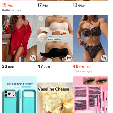
15
17
13
,70zł
,74zł
,00zł
15,71zł
мін. ціна
33
47
46
,80zł
,00zł
,11zł
-2%
47,52zł
мін. ціна