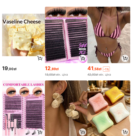
19
12
41
,00zł
,89zł
,58zł
-1%
13,00zł
мін. ціна
42,00zł
мін. ціна