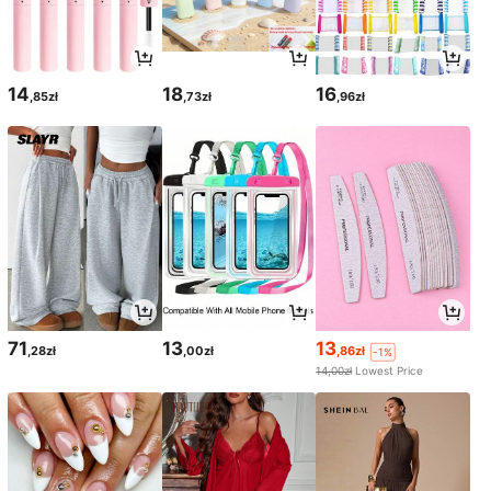
14
18
16
,85zł
,73zł
,96zł
71
13
13
,28zł
,00zł
,86zł
-1%
14,00zł
Lowest Price