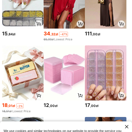
15
34
111
,84zł
,32zł
,00zł
-47%
65,00zł
Lowest Price
18
12
17
,01zł
,00zł
,00zł
-2%
18,51zł
Lowest Price
We use cookies and similar technologies on our website to provide the service you