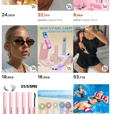
24
22
8
,00zł
,51zł
,66zł
22,52zł
Lowest Price
8,67zł
Lowest Price
19
16
53
,80zł
,00zł
,71zł