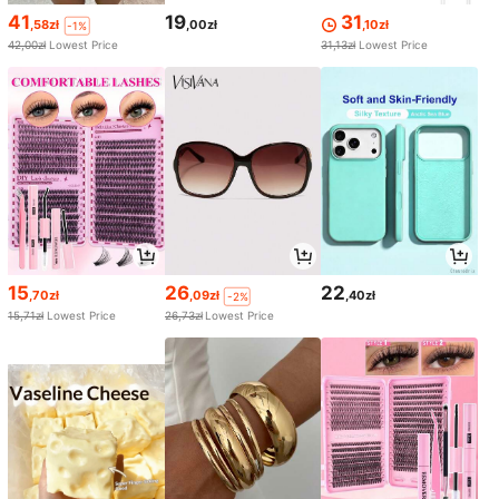
41
19
31
,58zł
,00zł
,10zł
-1%
42,00zł
Lowest Price
31,13zł
Lowest Price
15
26
22
,70zł
,09zł
,40zł
-2%
15,71zł
Lowest Price
26,73zł
Lowest Price