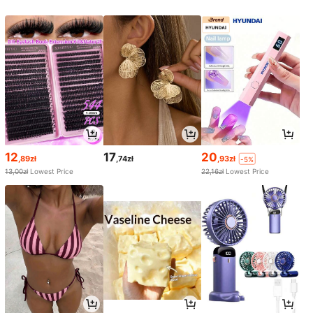
12
17
20
,89zł
,74zł
,93zł
-5%
13,00zł
Lowest Price
22,16zł
Lowest Price