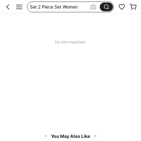
Set 2 Piece Set Women
Skirts For Women
Spódniczka Festiwal
Dluga Letnia Sukienka
No item matched.
You May Also Like