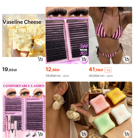
19
12
41
,00zł
,89zł
,58zł
-1%
13,00zł
мін. ціна
42,00zł
мін. ціна