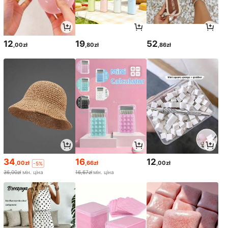
12
19
52
,00zł
,80zł
,86zł
34
16
12
,00zł
,66zł
,00zł
-5%
36,00zł
мін. ціна
16,67zł
мін. ціна