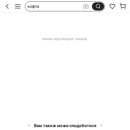
кофта
худі жіночі
кофта на молнии
худі
Немає відповідних товарів.
Вам також може сподобатися