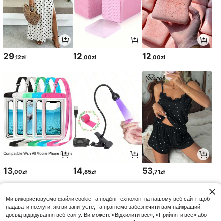
29
12
12
,12zł
,00zł
,00zł
13
14
53
,00zł
,85zł
,71zł
Ми використовуємо файли cookie та подібні технології на нашому веб-сайті, щоб
надавати послуги, які ви запитуєте, та прагнемо забезпечити вам найкращий
досвід відвідування веб-сайту. Ви можете «Відхилити все», «Прийняти все» або