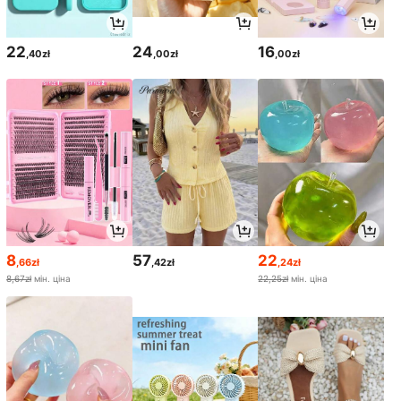
22
24
16
,40zł
,00zł
,00zł
8
57
22
,66zł
,42zł
,24zł
8,67zł
мін. ціна
22,25zł
мін. ціна