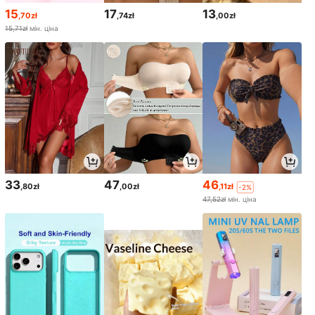
15
17
13
,70zł
,74zł
,00zł
15,71zł
мін. ціна
33
47
46
,80zł
,00zł
,11zł
-2%
47,52zł
мін. ціна