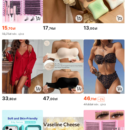
15
17
13
,70zł
,74zł
,00zł
15,71zł
мін. ціна
33
47
46
,80zł
,00zł
,11zł
-2%
47,52zł
мін. ціна