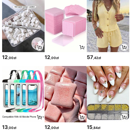
12
12
57
,00zł
,00zł
,42zł
13
12
15
,00zł
,00zł
,84zł