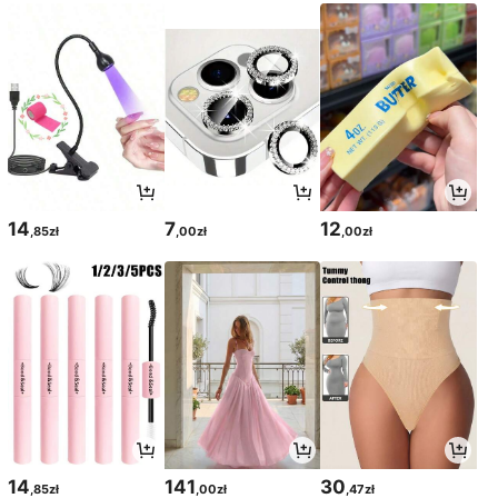
14
7
12
,85zł
,00zł
,00zł
14
141
30
,85zł
,00zł
,47zł