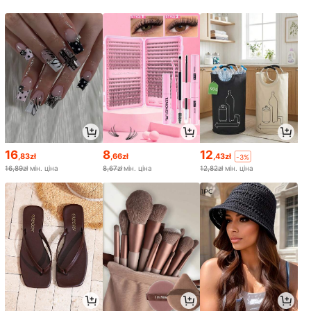
16
8
12
,83zł
,66zł
,43zł
-3%
16,89zł
мін. ціна
8,67zł
мін. ціна
12,82zł
мін. ціна