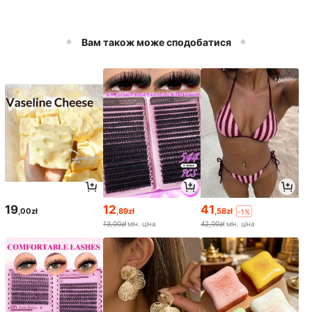
Вам також може сподобатися
19
12
41
,00zł
,89zł
,58zł
-1%
13,00zł
мін. ціна
42,00zł
мін. ціна