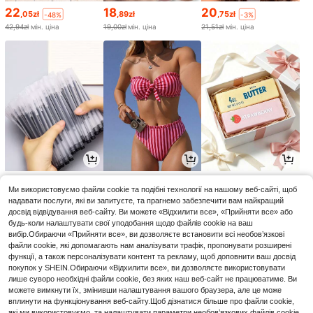
22
18
20
,05zł
,89zł
,75zł
-48%
-3%
42,94zł
мін. ціна
19,00zł
мін. ціна
21,51zł
мін. ціна
6
48
18
,00zł
,35zł
,01zł
-2%
Ми використовуємо файли cookie та подібні технології на нашому веб-сайті, щоб
48,51zł
мін. ціна
18,51zł
мін. ціна
надавати послуги, які ви запитуєте, та прагнемо забезпечити вам найкращий
досвід відвідування веб-сайту. Ви можете «Відхилити все», «Прийняти все» або
будь-коли налаштувати свої уподобання щодо файлів cookie на ваш
вибір.Обираючи «Прийняти все», ви дозволяєте встановити всі необов’язкові
файли cookie, які допомагають нам аналізувати трафік, пропонувати розширені
функції, а також персоналізувати контент та рекламу, щоб доповнити ваш досвід
покупок у SHEIN.Обираючи «Відхилити все», ви дозволяєте використовувати
лише суворо необхідні файли cookie, без яких наш веб-сайт не працюватиме. Ви
можете вимкнути їх, змінивши налаштування вашого браузера, але це може
вплинути на функціонування веб-сайту.Щоб дізнатися більше про файли cookie,
які ми використовуємо, та налаштувати параметри необов’язкових файлів cookie,