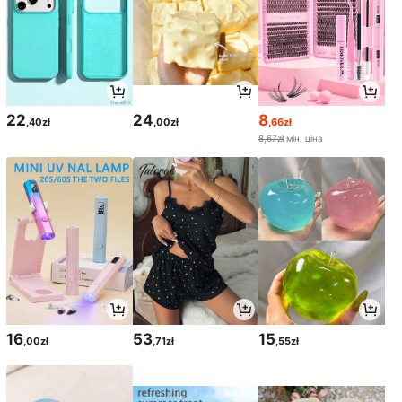
22
24
8
,40zł
,00zł
,66zł
8,67zł
мін. ціна
16
53
15
,00zł
,71zł
,55zł