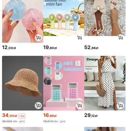
12
19
52
,00zł
,80zł
,86zł
34
16
29
,00zł
,66zł
,12zł
-5%
36,00zł
мін. ціна
16,67zł
мін. ціна