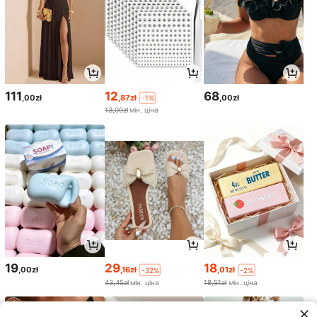
111
12
68
,00zł
,87zł
,00zł
-1%
13,00zł
мін. ціна
19
29
18
,00zł
,16zł
,01zł
-32%
-2%
43,45zł
мін. ціна
18,51zł
мін. ціна