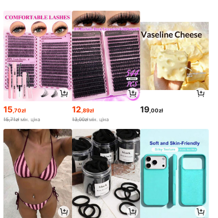
15
12
19
,70zł
,89zł
,00zł
15,71zł
мін. ціна
13,00zł
мін. ціна