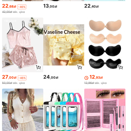
22
13
22
,68zł
,00zł
,40zł
-46%
42,00zł
мін. ціна
27
24
12
,00zł
,00zł
,93zł
-46%
50,00zł
мін. ціна
12,96zł
мін. ціна