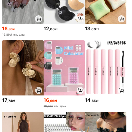
16
12
13
,83zł
,00zł
,00zł
16,89zł
мін. ціна
17
16
14
,74zł
,66zł
,85zł
16,67zł
мін. ціна