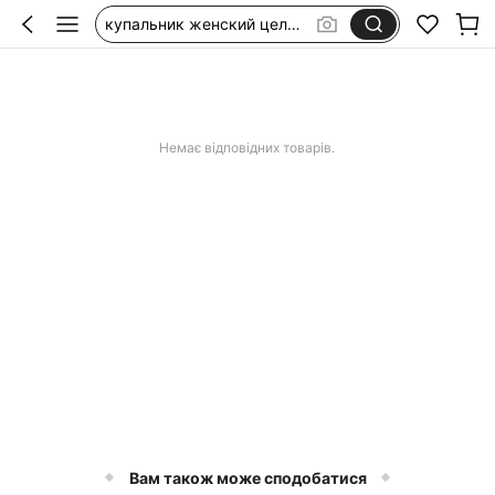
сукні з льону
lenovo tab one 8.7
аксесуари на пляж
сукня біла з відкритою спиною
Немає відповідних товарів.
Вам також може сподобатися