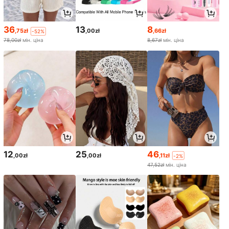
36
13
8
,75zł
,00zł
,66zł
-52%
78,00zł
мін. ціна
8,67zł
мін. ціна
12
25
46
,00zł
,00zł
,11zł
-2%
47,52zł
мін. ціна