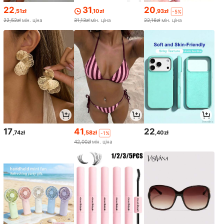
22
31
20
,51zł
,10zł
,93zł
-5%
22,52zł
мін. ціна
31,13zł
мін. ціна
22,16zł
мін. ціна
17
41
22
,74zł
,58zł
,40zł
-1%
42,00zł
мін. ціна