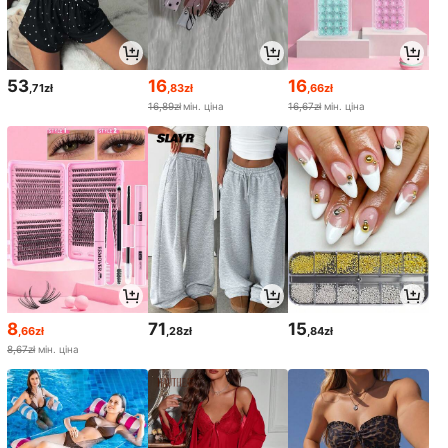
53
16
16
,71zł
,83zł
,66zł
16,89zł
мін. ціна
16,67zł
мін. ціна
8
71
15
,66zł
,28zł
,84zł
8,67zł
мін. ціна