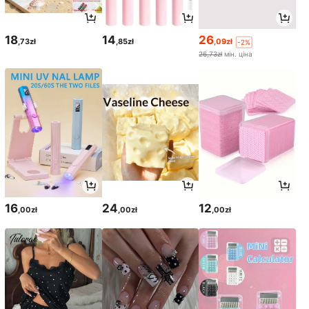
18
14
26
,73zł
,85zł
,09zł
-2%
26,73zł
мін. ціна
16
24
12
,00zł
,00zł
,00zł