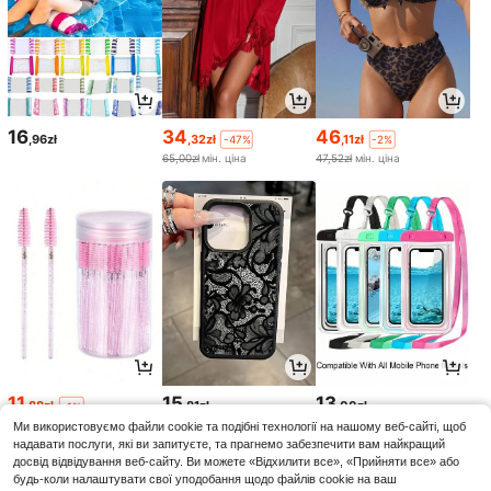
16
34
46
,96zł
,32zł
,11zł
-47%
-2%
65,00zł
мін. ціна
47,52zł
мін. ціна
11
15
13
,88zł
,81zł
,00zł
-1%
12,00zł
мін. ціна
Ми використовуємо файли cookie та подібні технології на нашому веб-сайті, щоб
надавати послуги, які ви запитуєте, та прагнемо забезпечити вам найкращий
досвід відвідування веб-сайту. Ви можете «Відхилити все», «Прийняти все» або
будь-коли налаштувати свої уподобання щодо файлів cookie на ваш