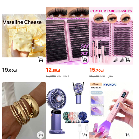
19
12
15
,00zł
,89zł
,70zł
13,00zł
мін. ціна
15,71zł
мін. ціна