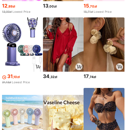
12
13
15
,89zł
,00zł
,70zł
13,00zł
Lowest Price
15,71zł
Lowest Price
31
34
17
,10zł
,32zł
,74zł
31,13zł
Lowest Price