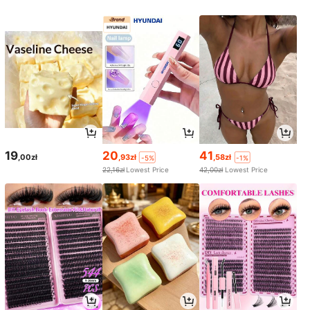
19
20
41
,00zł
,93zł
,58zł
-5%
-1%
22,16zł
Lowest Price
42,00zł
Lowest Price