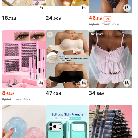
18
24
46
,73zł
,00zł
,11zł
-2%
47,52zł
Lowest Price
8
47
34
,66zł
,00zł
,84zł
8,67zł
Lowest Price