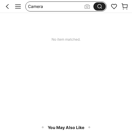
Camera
Digital Camera
Keyboard
Airpods
No item matched.
You May Also Like