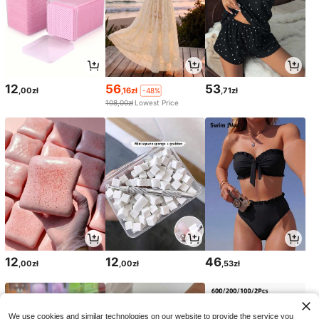
12
56
53
,00zł
,16zł
,71zł
-48%
108,00zł
Lowest Price
12
12
46
,00zł
,00zł
,53zł
We use cookies and similar technologies on our website to provide the service you