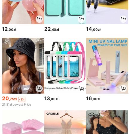
12
22
14
,00zł
,40zł
,00zł
20
13
16
,75zł
,00zł
,00zł
-3%
21,51zł
Lowest Price