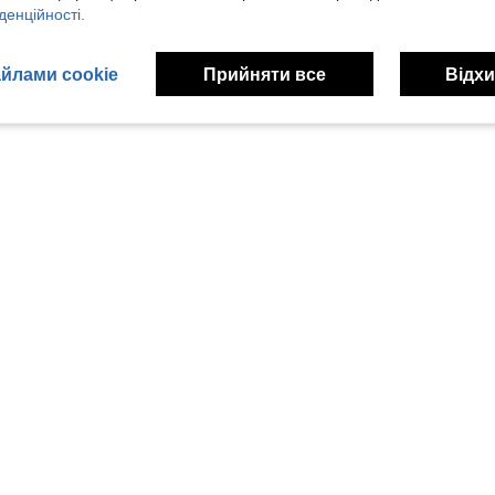
денційності.
йлами cookie
Прийняти все
Відхи