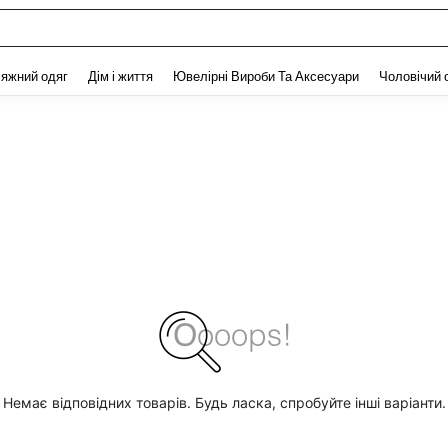
and down arrow keys to navigate search Нещодавно шукали and Пошук Відкритт
яжний одяг
Дім і життя
Ювелірні Вироби Та Аксесуари
Чоловічий 
Немає відповідних товарів. Будь ласка, спробуйте інші варіанти.