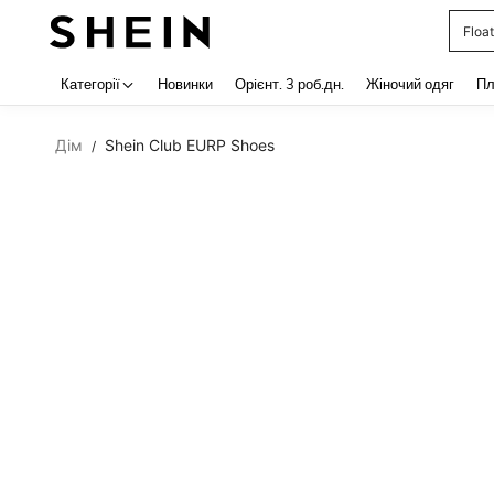
Float
Use up 
Категорії
Новинки
Орiєнт. 3 роб.дн.
Жіночий одяг
Пл
Дім
Shein Club EURP Shoes
/