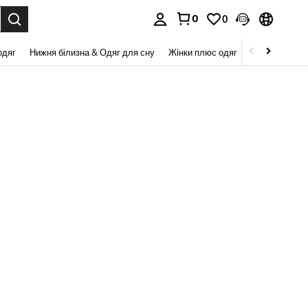
0
0
я. Press Enter to select.
одяг
Нижня білизна & Одяг для сну
Жінки плюс одяг
Краса та здор