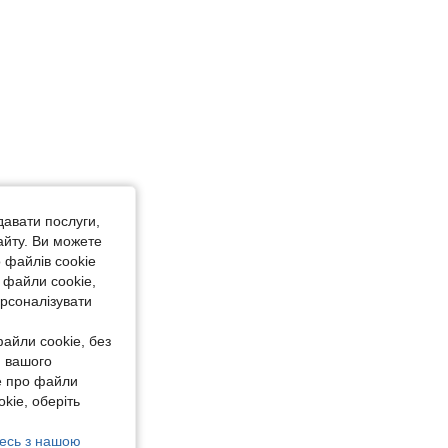
давати послуги,
айту. Ви можете
 файлів cookie
 файли cookie,
ерсоналізувати
айли cookie, без
я вашого
е про файли
kie, оберіть
есь з нашою