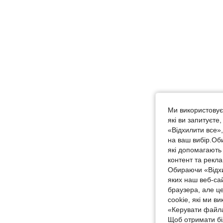
Ми використовуєм
які ви запитуєте
«Відхилити все»
на ваш вибір.Об
які допомагають 
контент та рекл
Обираючи «Відхи
яких наш веб-са
браузера, але ц
cookie, які ми в
«Керувати файла
Щоб отримати бі