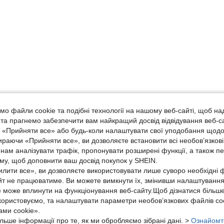
о файли cookie та подібні технології на нашому веб-сайті, щоб на
, та прагнемо забезпечити вам найкращий досвід відвідування веб-с
, «Прийняти все» або будь-коли налаштувати свої уподобання щодо
ираючи «Прийняти все», ви дозволяєте встановити всі необов’язкові
нам аналізувати трафік, пропонувати розширені функції, а також п
аму, щоб доповнити ваш досвід покупок у SHEIN.
лити все», ви дозволяєте використовувати лише суворо необхідні ф
йт не працюватиме. Ви можете вимкнути їх, змінивши налаштуванн
е може вплинути на функціонування веб-сайту.Щоб дізнатися більш
икористовуємо, та налаштувати параметри необов’язкових файлів coo
ми cookie».
льше інформації про те, як ми обробляємо зібрані дані. >
Ознайомт