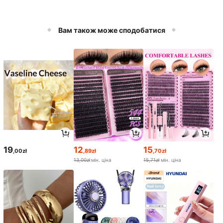
Вам також може сподобатися
19
12
15
,00zł
,89zł
,70zł
13,00zł
мін. ціна
15,71zł
мін. ціна