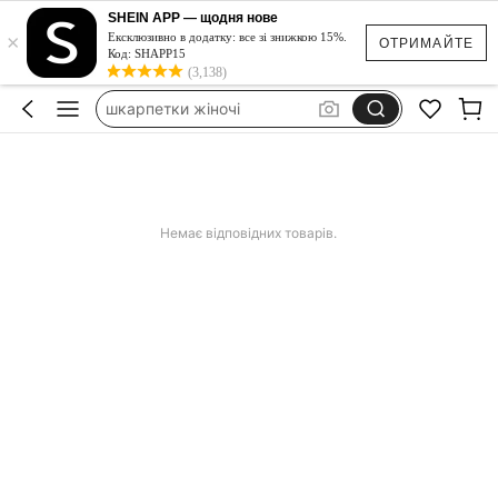
теплі носки
SHEIN APP — щодня нове
×
носки
Ексклюзивно в додатку: все зі знижкою 15%.
ОТРИМАЙТЕ
Код: SHAPP15
носки женские
(3,138)
шкарпетки жіночі
носки жіночі
теплі носки
носки
Немає відповідних товарів.