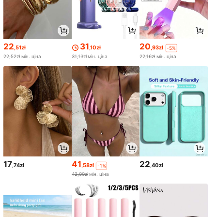
22
31
20
,51zł
,10zł
,93zł
-5%
22,52zł
мін. ціна
31,13zł
мін. ціна
22,16zł
мін. ціна
17
41
22
,74zł
,58zł
,40zł
-1%
42,00zł
мін. ціна