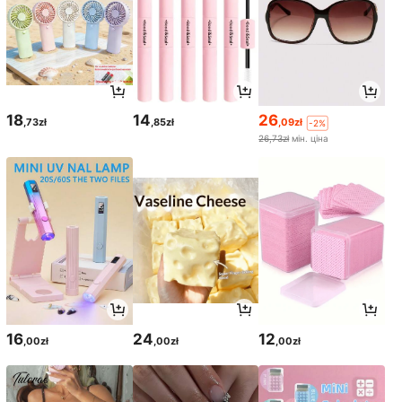
18
14
26
,73zł
,85zł
,09zł
-2%
26,73zł
мін. ціна
16
24
12
,00zł
,00zł
,00zł