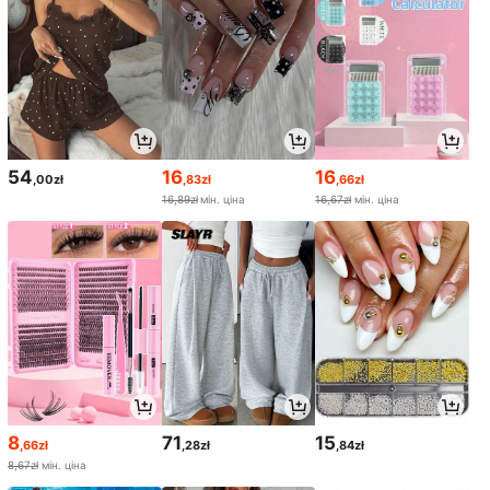
54
16
16
,00zł
,83zł
,66zł
16,89zł
мін. ціна
16,67zł
мін. ціна
8
71
15
,66zł
,28zł
,84zł
8,67zł
мін. ціна