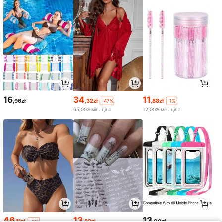
16
34
11
,96zł
,32zł
,88zł
-47%
-1%
65,00zł
мін. ціна
12,00zł
мін. ціна
46
13
13
,11zł
,89zł
,00zł
-2%