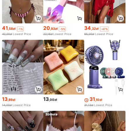
41
20
34
,58zł
,93zł
,32zł
-1%
-5%
-47%
42,00zł
Lowest Price
22,16zł
Lowest Price
65,00zł
Lowest Price
13
13
31
,89zł
,00zł
,10zł
14,00zł
Lowest Price
31,13zł
Lowest Price