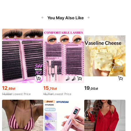
You May Also Like
12
15
19
,89zł
,70zł
,00zł
13,00zł
Lowest Price
15,71zł
Lowest Price