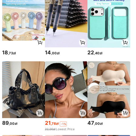
18
14
22
,73zł
,00zł
,40zł
89
21
47
,00zł
,78zł
,00zł
-1%
22,00zł
Lowest Price