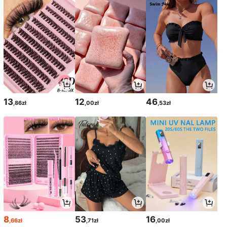
13
12
46
,86zł
,00zł
,53zł
8
53
16
,66zł
,71zł
,00zł