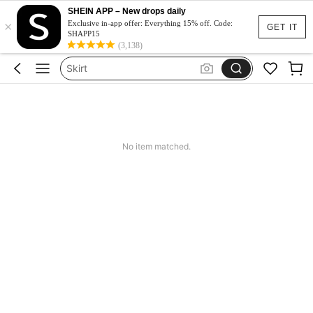
Shorts For Women
SHEIN APP – New drops daily
×
Shorts
Exclusive in-app offer: Everything 15% off. Code:
GET IT
SHAPP15
Skirt
(3,138)
White Skirt
Skirts For Women
Shorts For Women
Shorts
No item matched.