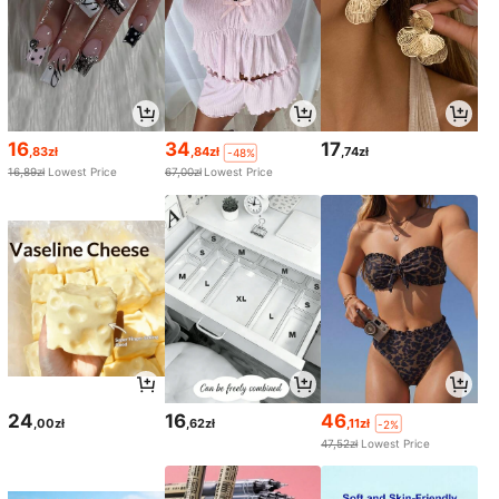
16
34
17
,83zł
,84zł
,74zł
-48%
16,89zł
Lowest Price
67,00zł
Lowest Price
24
16
46
,00zł
,62zł
,11zł
-2%
47,52zł
Lowest Price