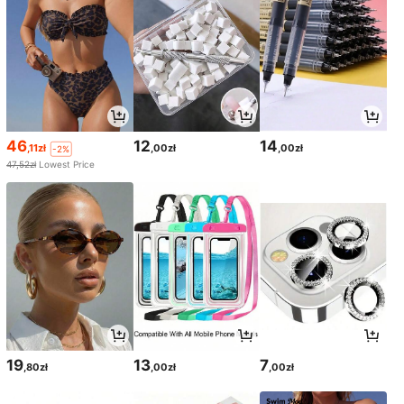
46
12
14
,11zł
,00zł
,00zł
-2%
47,52zł
Lowest Price
19
13
7
,80zł
,00zł
,00zł