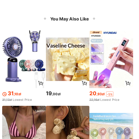
You May Also Like
31
19
20
,10zł
,00zł
,93zł
-5%
31,13zł
Lowest Price
22,16zł
Lowest Price