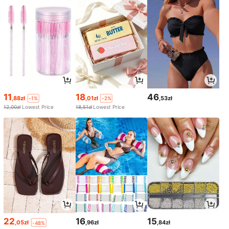
11
18
46
,88zł
,01zł
,53zł
-1%
-2%
12,00zł
Lowest Price
18,51zł
Lowest Price
22
16
15
,05zł
,96zł
,84zł
-48%