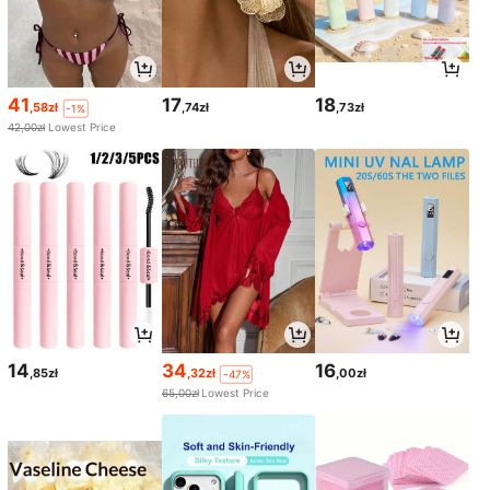
41
17
18
,58zł
,74zł
,73zł
-1%
42,00zł
Lowest Price
14
34
16
,85zł
,32zł
,00zł
-47%
65,00zł
Lowest Price