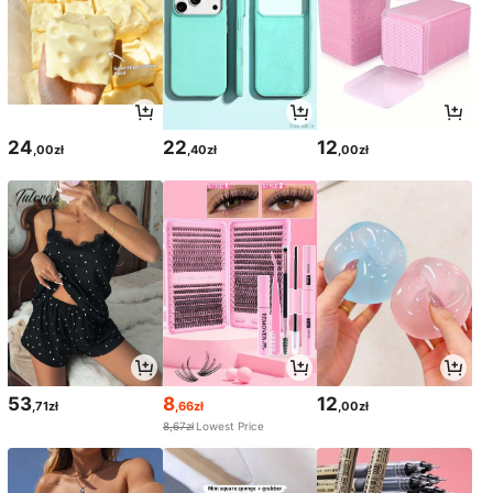
24
22
12
,00zł
,40zł
,00zł
53
8
12
,71zł
,66zł
,00zł
8,67zł
Lowest Price