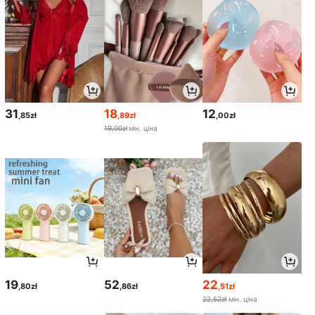
31
18
12
,85zł
,89zł
,00zł
19,00zł
мін. ціна
19
52
22
,80zł
,86zł
,51zł
22,52zł
мін. ціна