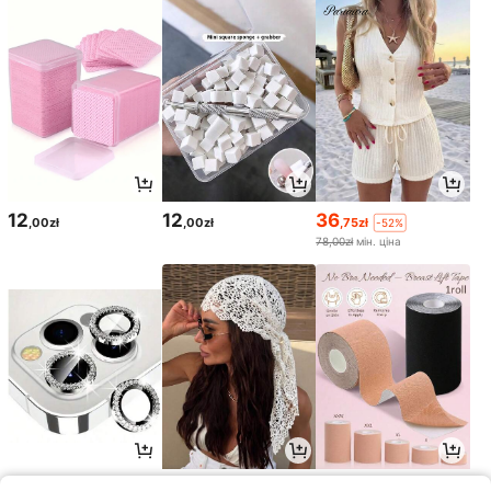
12
12
36
,00zł
,00zł
,75zł
-52%
78,00zł
мін. ціна
7
25
14
,00zł
,00zł
,00zł