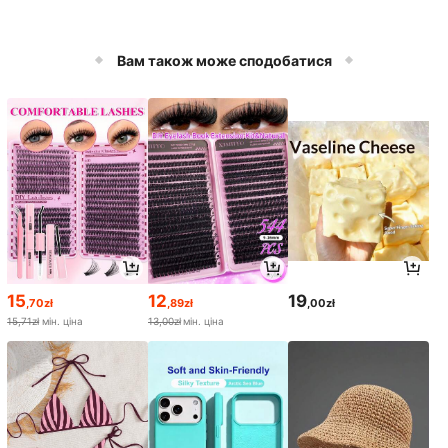
Вам також може сподобатися
15
12
19
,70zł
,89zł
,00zł
15,71zł
мін. ціна
13,00zł
мін. ціна