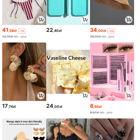
41
22
34
,58zł
,40zł
,00zł
-1%
-5%
42,00zł
мін. ціна
36,00zł
мін. ціна
17
24
8
,74zł
,00zł
,66zł
8,67zł
мін. ціна