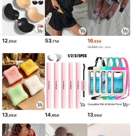
12
53
16
,00zł
,71zł
,83zł
16,89zł
мін. ціна
13
14
13
,00zł
,85zł
,00zł