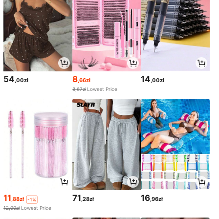
54
8
14
,00zł
,66zł
,00zł
8,67zł
Lowest Price
11
71
16
,88zł
,28zł
,96zł
-1%
12,00zł
Lowest Price