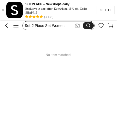
Spódniczka Festiwal
SHEIN APP – New drops daily
×
Dluga Letnia Sukienka
Exclusive in-app offer: Everything 15% off. Code:
GET IT
SHAPP15
Squishy
(3,138)
Set 2 Piece Set Women
Skirts For Women
Spódniczka Festiwal
Dluga Letnia Sukienka
No item matched.