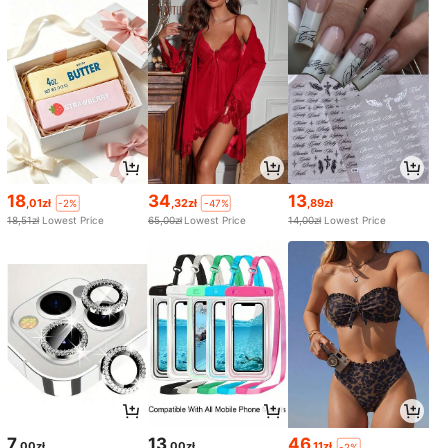
18
34
13
,01zł
,32zł
,89zł
-2%
-47%
18,51zł
Lowest Price
65,00zł
Lowest Price
14,00zł
Lowest Price
7
13
46
,00zł
,00zł
,11zł
-2%