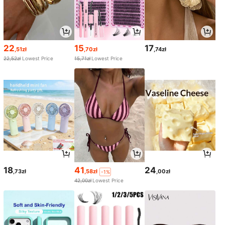
22
15
17
,51zł
,70zł
,74zł
22,52zł
Lowest Price
15,71zł
Lowest Price
18
41
24
,73zł
,58zł
,00zł
-1%
42,00zł
Lowest Price