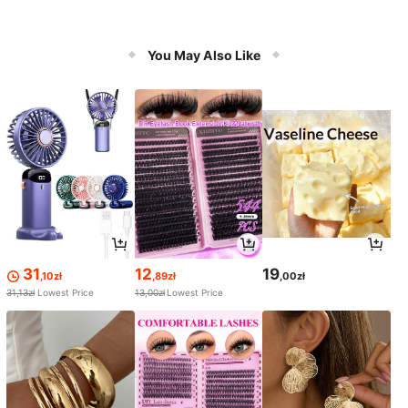
You May Also Like
31
12
19
,10zł
,89zł
,00zł
31,13zł
Lowest Price
13,00zł
Lowest Price