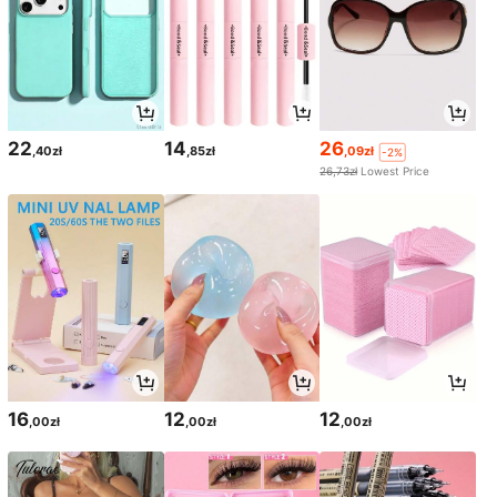
22
14
26
,40zł
,85zł
,09zł
-2%
26,73zł
Lowest Price
16
12
12
,00zł
,00zł
,00zł