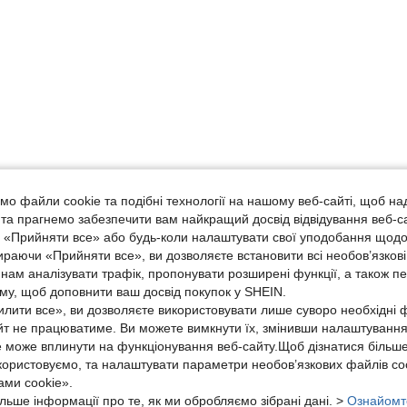
о файли cookie та подібні технології на нашому веб-сайті, щоб на
, та прагнемо забезпечити вам найкращий досвід відвідування веб-с
, «Прийняти все» або будь-коли налаштувати свої уподобання щодо
ираючи «Прийняти все», ви дозволяєте встановити всі необов’язкові
нам аналізувати трафік, пропонувати розширені функції, а також п
аму, щоб доповнити ваш досвід покупок у SHEIN.
лити все», ви дозволяєте використовувати лише суворо необхідні ф
йт не працюватиме. Ви можете вимкнути їх, змінивши налаштуванн
е може вплинути на функціонування веб-сайту.Щоб дізнатися більш
икористовуємо, та налаштувати параметри необов’язкових файлів coo
ми cookie».
льше інформації про те, як ми обробляємо зібрані дані. >
Ознайомт