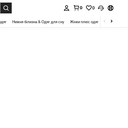
0
0
я. Press Enter to select.
одяг
Нижня білизна & Одяг для сну
Жінки плюс одяг
Краса та здор