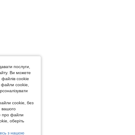
давати послуги,
айту. Ви можете
 файлів cookie
 файли cookie,
ерсоналізувати
айли cookie, без
я вашого
е про файли
kie, оберіть
есь з нашою