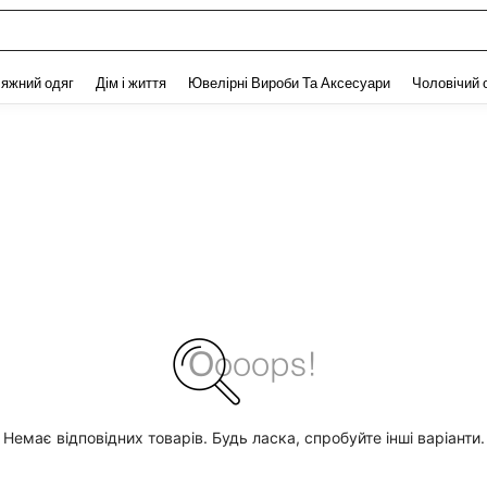
and down arrow keys to navigate search Нещодавно шукали and Пошук Відкритт
яжний одяг
Дім і життя
Ювелірні Вироби Та Аксесуари
Чоловічий 
Немає відповідних товарів. Будь ласка, спробуйте інші варіанти.