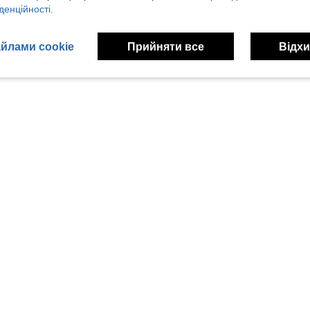
денційності.
йлами cookie
Прийняти все
Відхи