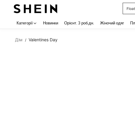
Float
Use up 
Категорії
Новинки
Орiєнт. 3 роб.дн.
Жіночий одяг
Пл
Дім
Valentines Day
/