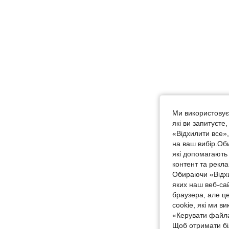
Ми використовуєм
які ви запитуєте
«Відхилити все»
на ваш вибір.Об
які допомагають 
контент та рекл
Обираючи «Відхи
яких наш веб-са
браузера, але ц
cookie, які ми в
«Керувати файла
Щоб отримати бі