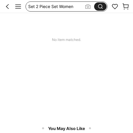
Set 2 Piece Set Women
Skirts For Women
Spódniczka Festiwal
Dluga Letnia Sukienka
No item matched.
You May Also Like