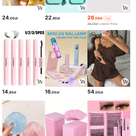
24
22
26
,00zł
,40zł
,09zł
-2%
26,73zł
Lowest Price
14
16
54
,85zł
,00zł
,00zł