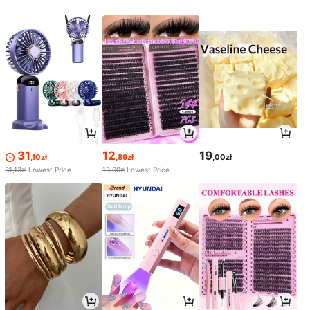
31
12
19
,10zł
,89zł
,00zł
31,13zł
Lowest Price
13,00zł
Lowest Price