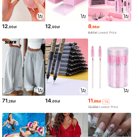
12
12
8
,00zł
,00zł
,66zł
8,67zł
Lowest Price
71
14
11
,28zł
,00zł
,88zł
-1%
12,00zł
Lowest Price