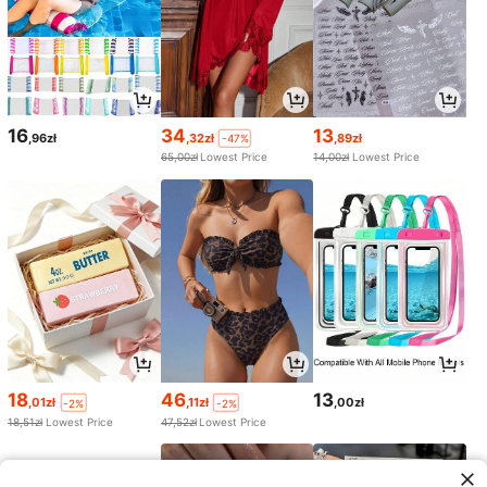
16
34
13
,96zł
,32zł
,89zł
-47%
65,00zł
Lowest Price
14,00zł
Lowest Price
18
46
13
,01zł
,11zł
,00zł
-2%
-2%
18,51zł
Lowest Price
47,52zł
Lowest Price