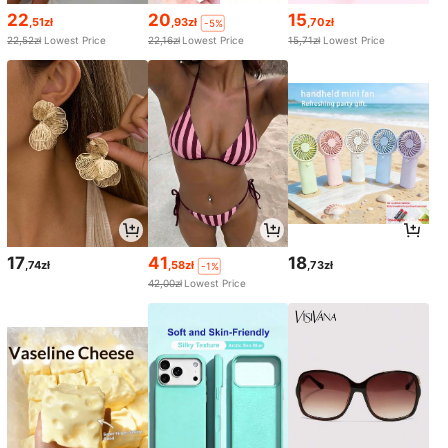
22
20
15
,51zł
,93zł
,70zł
-5%
22,52zł
Lowest Price
22,16zł
Lowest Price
15,71zł
Lowest Price
17
41
18
,74zł
,58zł
,73zł
-1%
42,00zł
Lowest Price