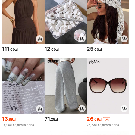
111
12
25
,00zł
,00zł
,00zł
13
71
26
,89zł
,28zł
,09zł
-2%
14,00zł
najniższa cena
26,73zł
najniższa cena