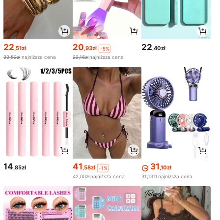
22
20
22
,51zł
,93zł
,40zł
-5%
22,52zł
najniższa cena
22,16zł
najniższa cena
14
41
31
,85zł
,58zł
,10zł
-1%
42,00zł
najniższa cena
31,13zł
najniższa cena