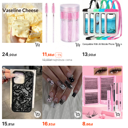
24
11
13
,00zł
,88zł
,00zł
-1%
12,00zł
najniższa cena
15
16
8
,81zł
,83zł
,66zł