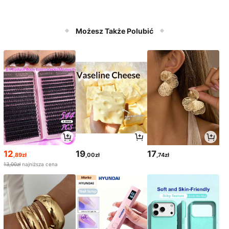
Możesz Także Polubić
12
19
17
,89zł
,00zł
,74zł
13,00zł
najniższa cena