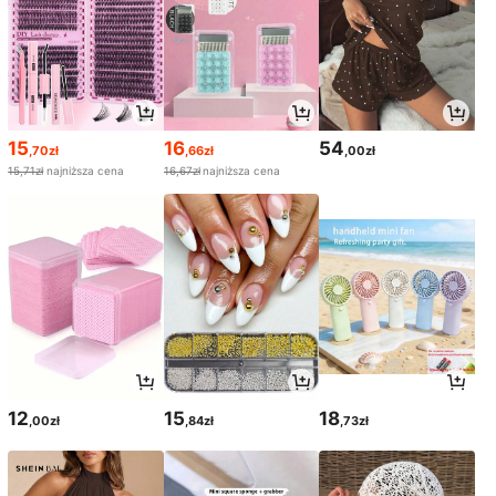
15
16
54
,70zł
,66zł
,00zł
15,71zł
najniższa cena
16,67zł
najniższa cena
12
15
18
,00zł
,84zł
,73zł