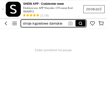
sukienka letnia
SHEIN APP - Codziennie nowe
×
sukienka na wesele
Ekskluzywne APP Wszystko 15% taniej Kod:
ZDOBĄDŹ
SHAPP15
strój kąpielowy damski
(3,138)
stroje kąpielowe damskie
sukienki
sukienka letnia
sukienka na wesele
Żaden przedmiot nie pasuje.