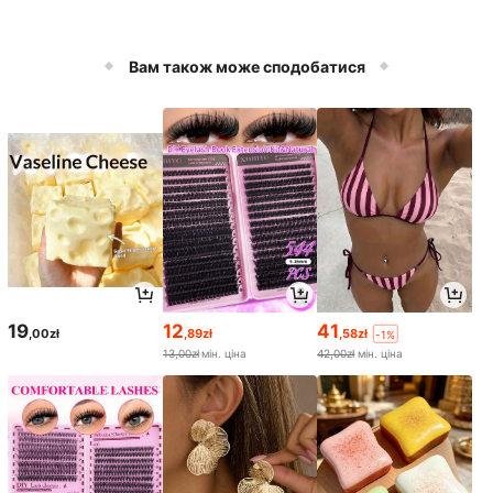
Вам також може сподобатися
19
12
41
,00zł
,89zł
,58zł
-1%
13,00zł
мін. ціна
42,00zł
мін. ціна