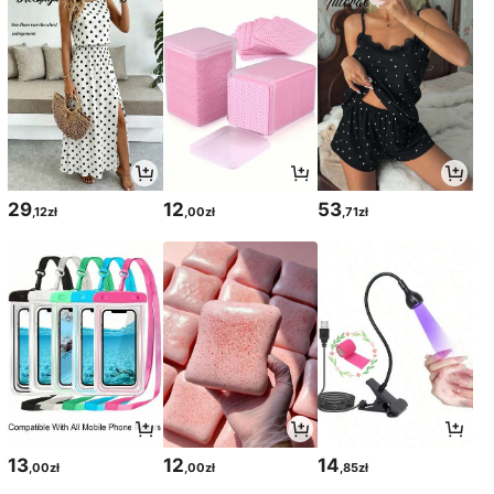
29
12
53
,12zł
,00zł
,71zł
13
12
14
,00zł
,00zł
,85zł