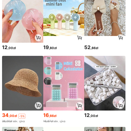
12
19
52
,00zł
,80zł
,86zł
34
16
12
,00zł
,66zł
,00zł
-5%
36,00zł
мін. ціна
16,67zł
мін. ціна