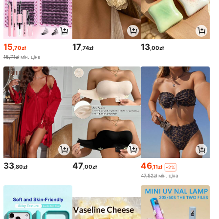
15
17
13
,70zł
,74zł
,00zł
15,71zł
мін. ціна
33
47
46
,80zł
,00zł
,11zł
-2%
47,52zł
мін. ціна