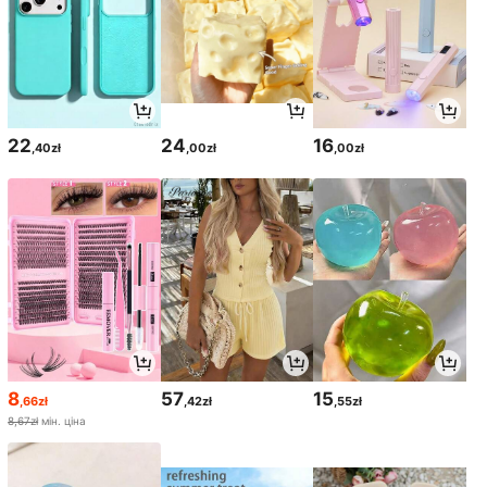
22
24
16
,40zł
,00zł
,00zł
8
57
15
,66zł
,42zł
,55zł
8,67zł
мін. ціна