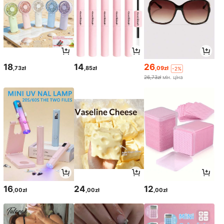
18
14
26
,73zł
,85zł
,09zł
-2%
26,73zł
мін. ціна
16
24
12
,00zł
,00zł
,00zł