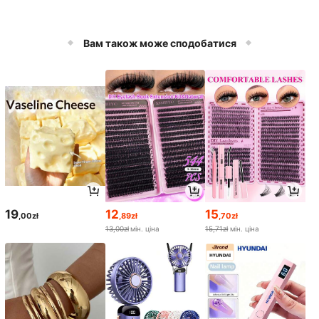
Вам також може сподобатися
19
12
15
,00zł
,89zł
,70zł
13,00zł
мін. ціна
15,71zł
мін. ціна