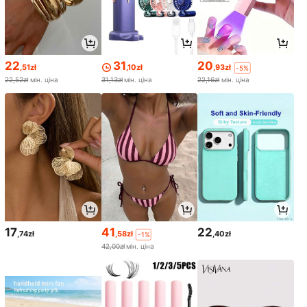
22
31
20
,51zł
,10zł
,93zł
-5%
22,52zł
мін. ціна
31,13zł
мін. ціна
22,16zł
мін. ціна
17
41
22
,74zł
,58zł
,40zł
-1%
42,00zł
мін. ціна