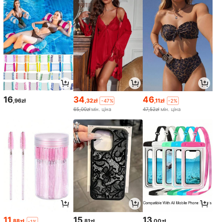
16
34
46
,96zł
,32zł
,11zł
-47%
-2%
65,00zł
мін. ціна
47,52zł
мін. ціна
11
15
13
,88zł
,81zł
,00zł
-1%