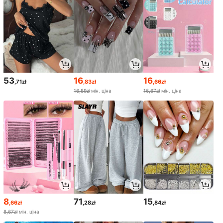
53
16
16
,71zł
,83zł
,66zł
16,89zł
мін. ціна
16,67zł
мін. ціна
8
71
15
,66zł
,28zł
,84zł
8,67zł
мін. ціна