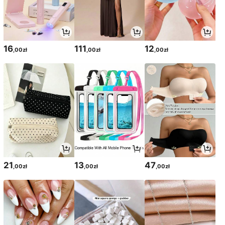
16
111
12
,00zł
,00zł
,00zł
21
13
47
,00zł
,00zł
,00zł