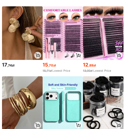
17
15
12
,74zł
,70zł
,89zł
15,71zł
Lowest Price
13,00zł
Lowest Price