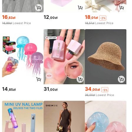
16
12
18
,83zł
,00zł
,01zł
-2%
16,89zł
Lowest Price
18,51zł
Lowest Price
14
31
34
,85zł
,00zł
,00zł
-5%
36,00zł
Lowest Price