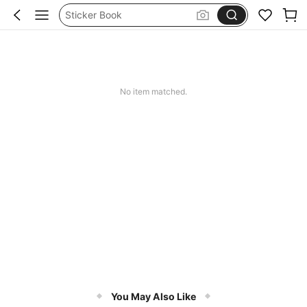
Sticker Book
Journalling Supplies
Stickers For Scrapbook
Stickers
No item matched.
You May Also Like