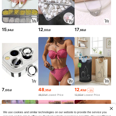
15
12
17
,84zł
,00zł
,66zł
7
48
12
,00zł
,35zł
,43zł
-3%
48,51zł
Lowest Price
12,82zł
Lowest Price
We use cookies and similar technologies on our website to provide the service you