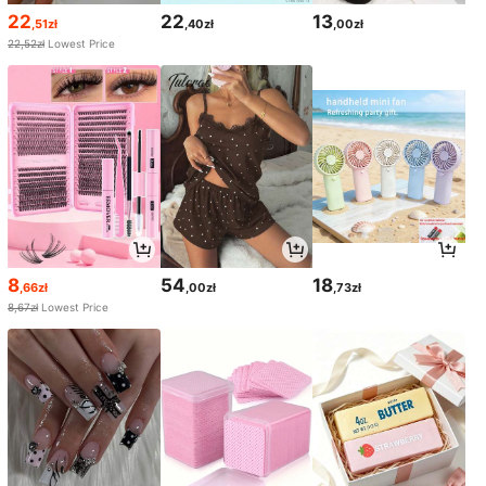
22
22
13
,51zł
,40zł
,00zł
22,52zł
Lowest Price
8
54
18
,66zł
,00zł
,73zł
8,67zł
Lowest Price