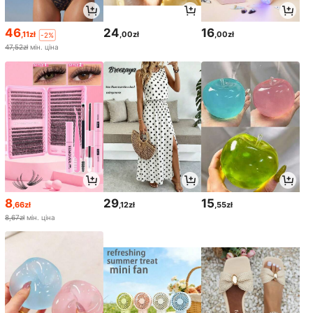
46
24
16
,11zł
,00zł
,00zł
-2%
47,52zł
мін. ціна
8
29
15
,66zł
,12zł
,55zł
8,67zł
мін. ціна