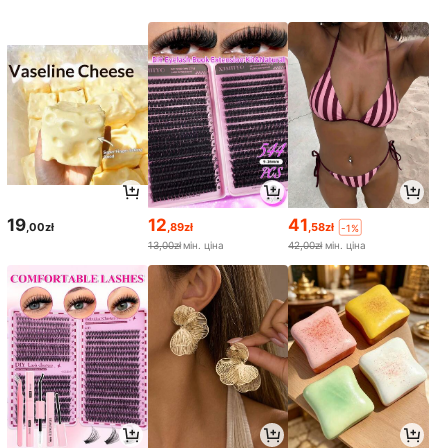
19
12
41
,00zł
,89zł
,58zł
-1%
13,00zł
мін. ціна
42,00zł
мін. ціна