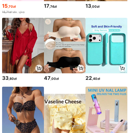
15
17
13
,70zł
,74zł
,00zł
15,71zł
мін. ціна
33
47
22
,80zł
,00zł
,40zł