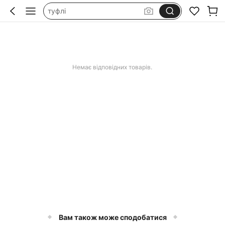
туфлі
балетки
туфли
каблуки
Немає відповідних товарів.
Вам також може сподобатися