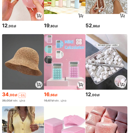
12
19
52
,00zł
,80zł
,86zł
34
16
12
,00zł
,66zł
,00zł
-5%
36,00zł
мін. ціна
16,67zł
мін. ціна