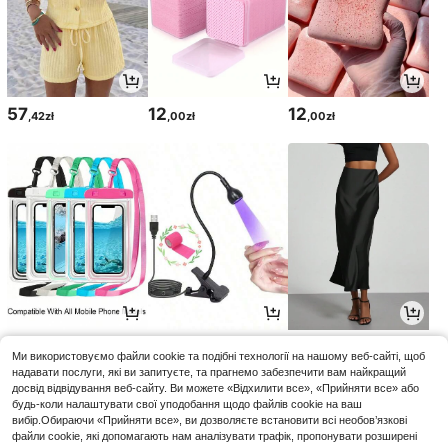
57
12
12
,42zł
,00zł
,00zł
13
14
68
,00zł
,85zł
,31zł
-1%
Ми використовуємо файли cookie та подібні технології на нашому веб-сайті, щоб
69,00zł
мін. ціна
надавати послуги, які ви запитуєте, та прагнемо забезпечити вам найкращий
досвід відвідування веб-сайту. Ви можете «Відхилити все», «Прийняти все» або
будь-коли налаштувати свої уподобання щодо файлів cookie на ваш
вибір.Обираючи «Прийняти все», ви дозволяєте встановити всі необов’язкові
файли cookie, які допомагають нам аналізувати трафік, пропонувати розширені