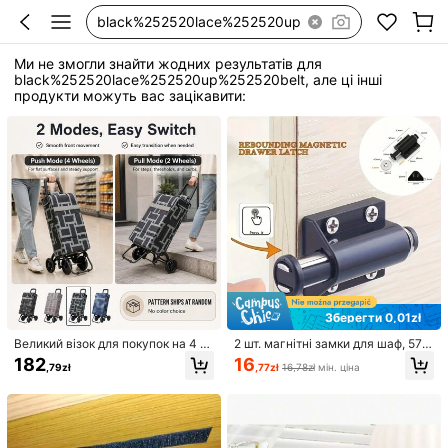
black%252520lace%252520up%252520belt
Ми не змогли знайти жодних результатів для
black%252520lace%252520up%252520belt, але ці інші
продукти можуть вас зацікавити:
Зберегти 0,01zł
Великий візок для покупок на 4 ко
2 шт. магнітні замки для шаф, 57
лесах об'ємом 43 л, подвійний ре
мм металеві та пластикові демпф
182
16
,79zł
,77zł
16,78zł
мін. ціна
жим штовхання та тягнення, витр
ерні доводчики дверей, міцні маг
имує до 25 кг, легка чорна сталев
нітні замки для шаф, домашній де
а рама, випадковий колір
кор, 29 мм легке встановлення д
оводчика для шухляд