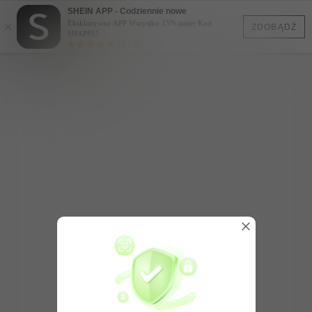
SHEIN APP - Codziennie nowe
×
Ekskluzywne APP Wszystko 15% taniej Kod:
ZDOBĄDŹ
SHAPP15
(3,138)