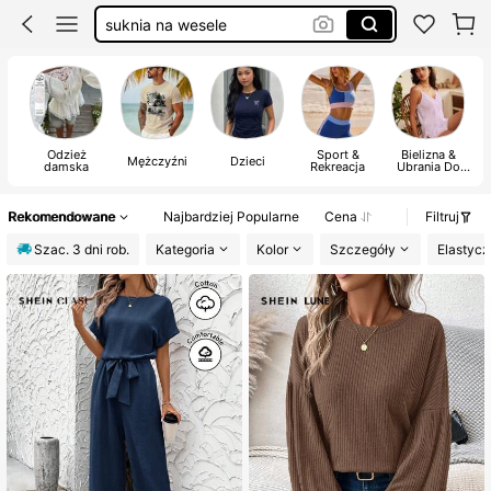
elegancka sukienka damska
sukienka na wesele
gniotki
Odzież
Sport &
Bielizna &
Mężczyźni
Dzieci
damska
Rekreacja
Ubrania Do
Spania
Rekomendowane
Najbardziej Popularne
Cena
Filtruj
Szac. 3 dni rob.
Kategoria
Kolor
Szczegóły
Elastycz