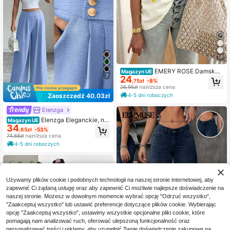
14
EMERY ROSE Damska
Magazyn UE
7
24
koszulka z krótkim rękawem w mot
,75zł
-8%
ywie owoców, swobodny strój na z
26,95zł
najniższa cena
ewnątrz, uroczy T-shirt, odzież do
4-5 dni roboczych
Zaoszczędź 40,03zł
mowa
Elenzga
Elenzga Eleganckie, no
Magazyn UE
34
we, miejskie, damskie, jasnoniebies
,65zł
-53%
kie spodnie z wysokim stanem i zło
74,68zł
najniższa cena
tymi guzikami, idealne do noszenia
4-5 dni roboczych
na co dzień, na wesela, oficjalne w
ydarzenia, dojazdy do pracy, przyję
cia z okazji ukończenia szkoły, świ
ęta, wakacje, randki, imprezy, Hallo
ween, Boże Narodzenie, Nowy Ro
Używamy plików cookie i podobnych technologii na naszej stronie internetowej, aby
k, Święto Dziękczynienia, wesela
zapewnić Ci żądaną usługę oraz aby zapewnić Ci możliwie najlepsze doświadczenie na
naszej stronie. Możesz w dowolnym momencie wybrać opcję "Odrzuć wszystko",
"Zaakceptuj wszystko" lub ustawić preferencje dotyczące plików cookie. Wybierając
opcję "Zaakceptuj wszystko", ustawimy wszystkie opcjonalne pliki cookie, które
pomagają nam analizować ruch, oferować ulepszoną funkcjonalność oraz
personalizować treści i reklamy, aby uzupełnić Twoje doświadczenie zakupowe na