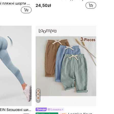
CoralVoy Чоловічі пляжні шорти в смужку з принтом літер, на затяжці на талії, для відпустки
24,50zł
7
шовні широкі спортивні легінси для йоги для жінок
Loomiva