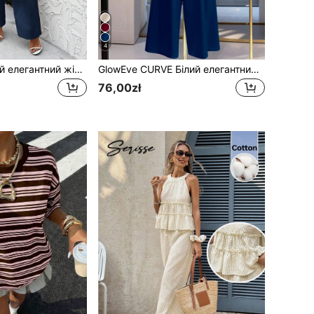
4
SHEIN Clasi Літній елегантний жіночий синій прохолодний лляний плісований комбінезон з короткими рукавами та зав'язаною талією, підходить для різних випадків, щоденних подорожей, прогулянок тощо
GlowEve CURVE Білий елегантний зручний комбінезон великих розмірів
76,00zł