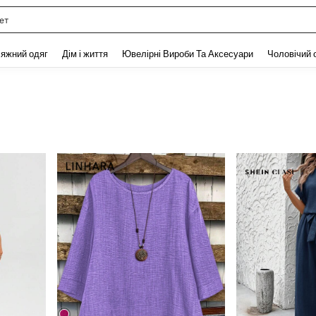
ножки женские
and down arrow keys to navigate search Нещодавно шукали and Пошук Відкритт
яжний одяг
Дім і життя
Ювелірні Вироби Та Аксесуари
Чоловічий 