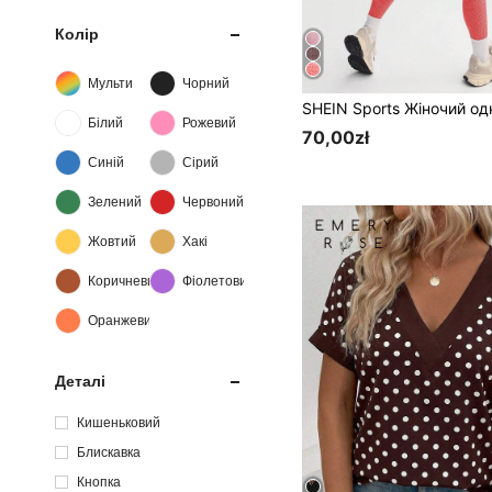
Колір
Мульти
Чорний
Білий
Рожевий
70,00zł
Синій
Сірий
Зелений
Червоний
Жовтий
Хакі
Коричневий
Фіолетовий
Оранжевий
Деталі
Кишеньковий
Блискавка
Кнопка