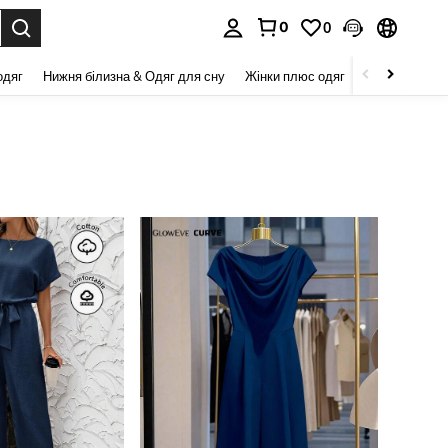
0
0
я. Press Enter to select.
одяг
Нижня білизна & Одяг для сну
Жінки плюс одяг
Краса та здор