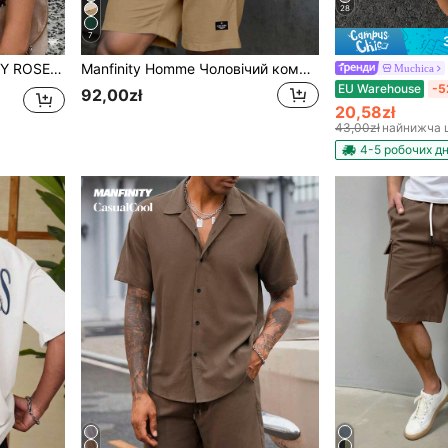
28
7
откими рукавами та V-подібним вирізом у горошок, шоколадного кольору, великих розмірів
Manfinity Homme Чоловічий комплект з повсякденної футболки та шортів з графічним принтом, літній
Muchica
EU Warehouse
-5
92,00zł
20,58zł
43,00zł
найнижча 
4-5 робочих дн