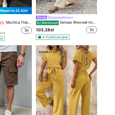
Зберегти 22,42zł
#РомантикаРів'єри
Muchica Повсякденна мінімалістична футболка вільного крою з круглим вирізом та коротким рукавом для жінок, підходить для літа
Serisse Жіночий повсякденний комплект із 2 предметів: смугастий топ із воланами та штани з широкими штанинами
2%
EU Warehouse
103,28zł
ціна
4-5 робочих днів
ів