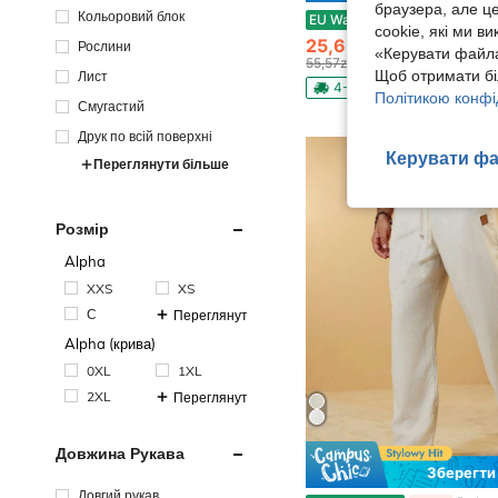
браузера, але ц
Кольоровий блок
EMERY ROSE Жіночий топ великих розмірів з круглим вирізом та штучним кв
EU Warehouse
-53%
cookie, які ми в
25,65zł
Рослини
«Керувати файла
55,57zł
найнижча ціна
Щоб отримати бі
Лист
4-5 робочих днів
Політикою конфі
Смугастий
Друк по всій поверхні
Керувати фа
Переглянути більше
Розмір
Alpha
XXS
XS
С
Переглянути більше
Alpha (крива)
0XL
1XL
2XL
Переглянути більше
Довжина Рукава
Зберегти 
Довгий рукав