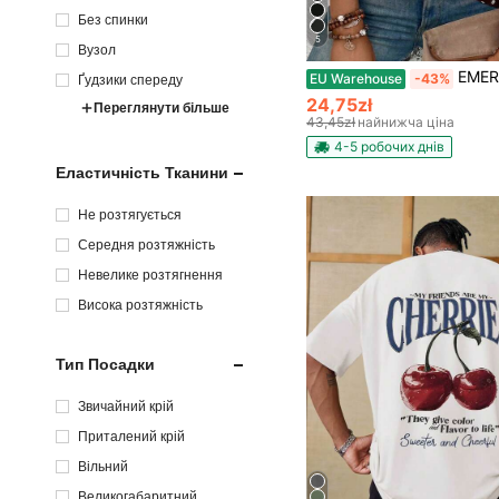
Без спинки
5
Вузол
EMERY ROSE Нова жіноча повсякденна універсальна футболка з кор
EU Warehouse
-43%
Ґудзики спереду
24,75zł
Переглянути більше
43,45zł
найнижча ціна
4-5 робочих днів
Еластичність Тканини
Не розтягується
Середня розтяжність
Невелике розтягнення
Висока розтяжність
Тип Посадки
Звичайний крій
Приталений крій
Вільний
Великогабаритний