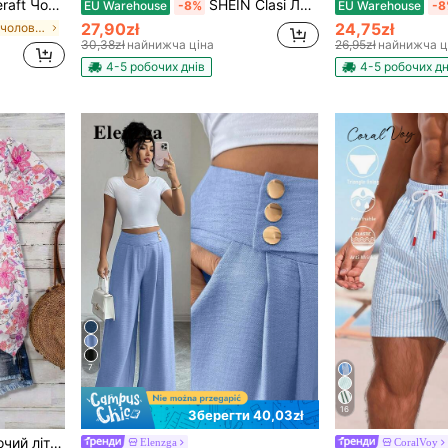
штани, мінімалістичний стиль для щоденного носіння, осені, свят
SHEIN Clasi Легінси великих розмірів з простими однотонними елементами в стилі печворк, повсякденне носіння
EU Warehouse
-8%
EU Warehouse
-8
27,90zł
24,75zł
у штанах для чоловіків на відпустку
30,38zł
найнижча ціна
26,95zł
найнижча ц
4-5 робочих днів
4-5 робочих дн
7
16
Зберегти 40,03zł
 відпустки та свят, повсякденна рожева квіткова блуза на весну
Elenzga
CoralVoy