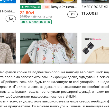
42,29zł
Resyla Жіноча футболка великих розмірів, смугастий крой з принтом ковбасок і собак, круглий виріз, звичайний крій / Щоденний повсякденний / Літо
EU Warehouse
-8%
ля відпустки з квітковим принтом та V-подібним вирізом
22,50zł
115,00zł
24,50zł
найнижча ціна
4-5 робочих днів
о файли cookie та подібні технології на нашому веб-сайті, щоб на
, та прагнемо забезпечити вам найкращий досвід відвідування веб-с
, «Прийняти все» або будь-коли налаштувати свої уподобання щодо
ираючи «Прийняти все», ви дозволяєте встановити всі необов’язкові
нам аналізувати трафік, пропонувати розширені функції, а також п
аму, щоб доповнити ваш досвід покупок у SHEIN.
лити все», ви дозволяєте використовувати лише суворо необхідні ф
6
йт не працюватиме. Ви можете вимкнути їх, змінивши налаштуванн
29,92zł
Зберегти 1,32zł