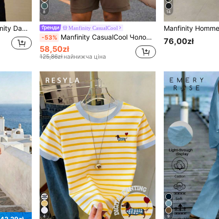
8
14
з круглим вирізом та принтом вишневих фруктів
Manfinity CasualCool
Manfinity CasualCool Чоловічий літній повсякденний комплект для відпустки та щоденних поїздок у мінімалістичному стилі: однотонна сорочка з коротким рукавом і шорти на затяжці
-53%
76,00zł
58,50zł
125,86zł
найнижча ціна
4
9