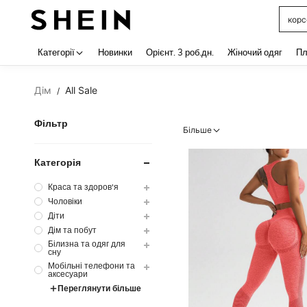
босо
Use up 
Категорії
Новинки
Орiєнт. 3 роб.дн.
Жіночий одяг
Пл
Дім
All Sale
/
Фільтр
Більше
Категорія
Краса та здоров'я
Чоловіки
Діти
Дім та побут
Білизна та одяг для
сну
Мобільні телефони та
аксесуари
Переглянути більше