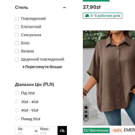
27,90zł
Стиль
4-5 робочих днів
Повсякденний
Елегантний
Сексуальна
Бохо
Вечірка
Щоденний повсякденний
Переглянути більше
Діапазон Цін (PLN)
Під 30zł
30zł - 40zł
40zł - 55zł
Понад 55zł
19
Хв:
Макс:
EMERY ROSE Жіноча суцільна сорочка великих розмірів з рукавами 
EU Warehouse
-54%
Ok