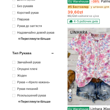
Palmeraft Чоловічі однотонні лляні повсякденні 
EU Warehouse
-39%
Без рукавів
#5 Бестселер
39,60zł
Короткий рукав
65,12zł
найнижча ціна
Піврукав
4-5 робочих днів
Рукав до зап'ястя
Надзвичайно довгий рукав
Переглянути більше
Тип Рукава
Звичайний рукав
Опущені плечі
Жоден
Рукав <<Крило кажана»
Рукав-пиханий
Розкльошений рукав
6
Переглянути більше
Linhara Жіночий літній топ великого розміру з квітковим принтом, біла бохо блуза вільного крою для
EU Warehouse