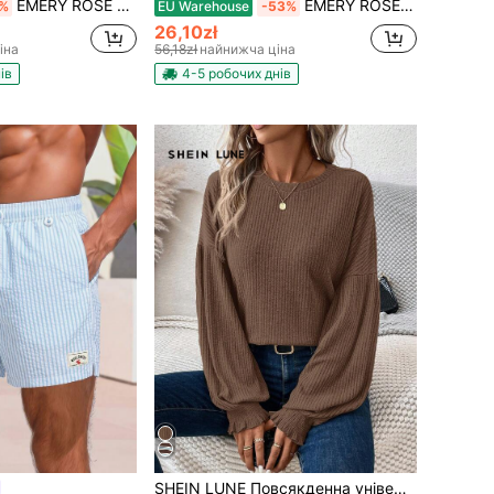
EMERY ROSE Жіноча футболка з короткими рукавами на тему фруктів, повсякденний одяг для активного відпочинку, мила футболка, одяг для дому
EMERY ROSE Літня жіноча сорочка великого розміру з тканого матеріалу, проста та повсякденна
%
EU Warehouse
-53%
26,10zł
іна
56,18zł
найнижча ціна
ів
4-5 робочих днів
SHEIN LUNE Повсякденна універсальна жіноча футболка з зеленим ребристим рукавом і ліхтариком