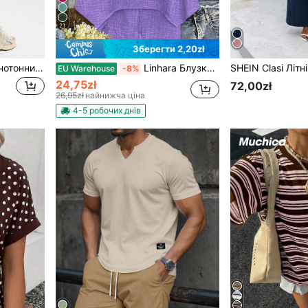
21
Зберегти 2,20zł
SHEIN Sports Жіночий однотонний спортивний комплект без рукавів, укорочений топ та легінси, для тренувань
Linhara Блузка великого розміру з суцільним кольором, круглим вирізом, заниженими плечима та асиметричним подолом
EU Warehouse
-8%
24,75zł
72,00zł
26,95zł
найнижча ціна
4-5 робочих днів