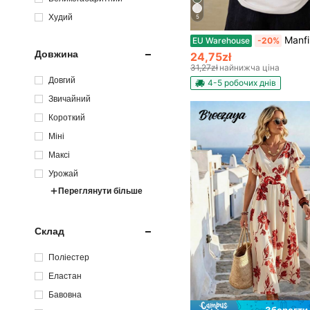
Худий
5
Manfinity Dauomo Чоловіча футболка 
EU Warehouse
-20%
Довжина
24,75zł
31,27zł
найнижча ціна
Довгий
4-5 робочих днів
Звичайний
Короткий
Міні
Максі
Урожай
Переглянути більше
Склад
Поліестер
Еластан
Бавовна