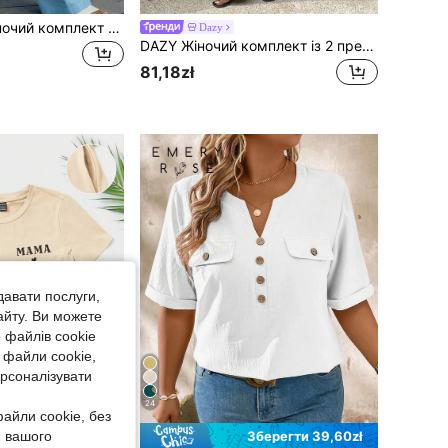
EMERY ROSE Жіночий комплект з 2 предметів: блузка з відкритими плечима, V-подібним вирізом та бавовняні штани
Dazy
DAZY Жіночий комплект із 2 предметів: вільний повсякденний топ без рукавів та довгі штани з прямими штанинами, весна-літо-осінь
81,18zł
давати послуги,
айту. Ви можете
 файлів cookie
 файли cookie,
ерсоналізувати
24
айли cookie, без
я вашого
Зберегти 39,60zł