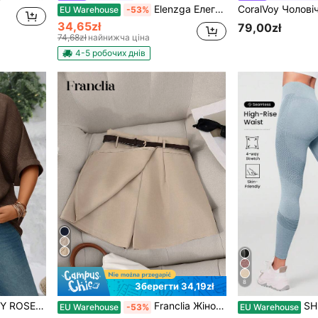
Elenzga Елегантні нові міські модні жіночі штани з високою талією світло-блакитного кольору з декором у вигляді золотих ґудзиків, підходять для щоденного носіння, весіль, офіційних заходів, поїздок на роботу, випускних вечірок, свят, відпусток, побачень, вечірок, Хелловіну, Різдва, Нового року, Дня подяки, весіль
EU Warehouse
-53%
34,65zł
79,00zł
74,68zł
найнижча ціна
4-5 робочих днів
8
Зберегти 34,19zł
"летюча миша" вільного однобортного крою, повсякденний одяг для відпустки, літній одяг
Franclia Жіночі елегантні шорти великого розміру з суцільним кольором та декором з пояса, універсальні для поїздок на роботу, виходу в світ, офісного одягу, вечірок, повсякденного літа
SHEIN Без
EU Warehouse
-53%
EU Warehouse