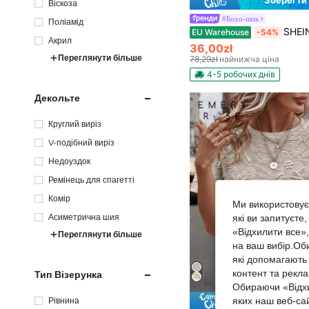
Зберегти 
Віскоза
#Бохо-шик
Поліамід
SHEIN Holidaya Жіноча елегантна сукня д
EU Warehouse
-54%
Акрил
36,00zł
Переглянути більше
78,29zł
найнижча ціна
4-5 робочих днів
Декольте
Круглий виріз
V-подібний виріз
Недоуздок
Ремінець для спагетті
Комір
Ми використовуєм
Асиметрична шия
які ви запитуєте
«Відхилити все»
Переглянути більше
на ваш вибір.Об
які допомагають 
контент та рекл
Тип Візерунка
Обираючи «Відхи
Рівнина
яких наш веб-са
Зберегти 