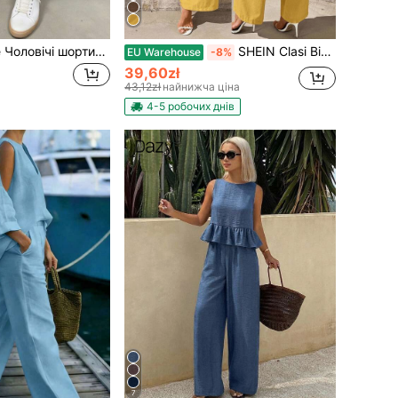
Manfinity Homme Чоловічі шорти-карго з еластичною талією та кишенями на шнурку, суцільного кольору
SHEIN Clasi Відпустка Квіткова оздоблена Суцільний колір Повсякденний комбінезон з короткими рукавами з круглим вирізом
EU Warehouse
-8%
39,60zł
43,12zł
найнижча ціна
4-5 робочих днів
7