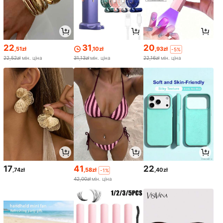
22
31
20
,51zł
,10zł
,93zł
-5%
22,52zł
мін. ціна
31,13zł
мін. ціна
22,16zł
мін. ціна
17
41
22
,74zł
,58zł
,40zł
-1%
42,00zł
мін. ціна