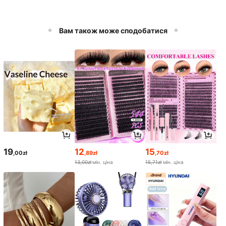
Вам також може сподобатися
19
12
15
,00zł
,89zł
,70zł
13,00zł
мін. ціна
15,71zł
мін. ціна