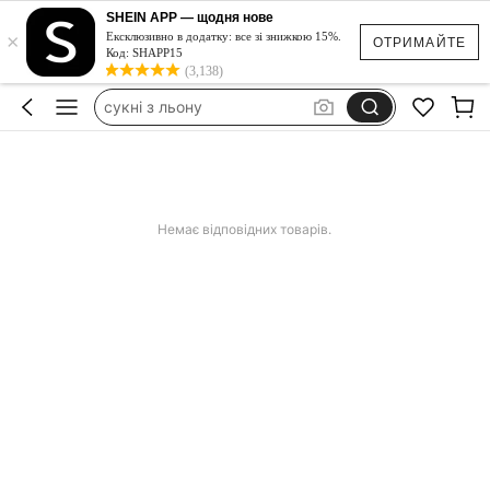
сукня біла з відкритою спиною
SHEIN APP — щодня нове
×
Ексклюзивно в додатку: все зі знижкою 15%.
купальник женский цельный
ОТРИМАЙТЕ
Код: SHAPP15
(3,138)
сукні з льону
lenovo tab one 8.7
аксесуари на пляж
сукня біла з відкритою спиною
Немає відповідних товарів.