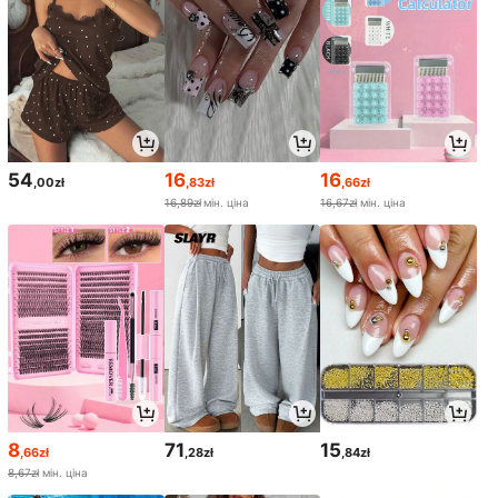
54
16
16
,00zł
,83zł
,66zł
16,89zł
мін. ціна
16,67zł
мін. ціна
8
71
15
,66zł
,28zł
,84zł
8,67zł
мін. ціна