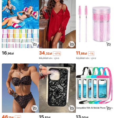
16
34
11
,96zł
,32zł
,88zł
-47%
-1%
65,00zł
мін. ціна
12,00zł
мін. ціна
46
15
13
,11zł
,81zł
,00zł
-2%