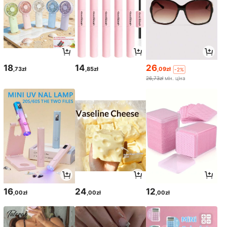
18
14
26
,73zł
,85zł
,09zł
-2%
26,73zł
мін. ціна
16
24
12
,00zł
,00zł
,00zł