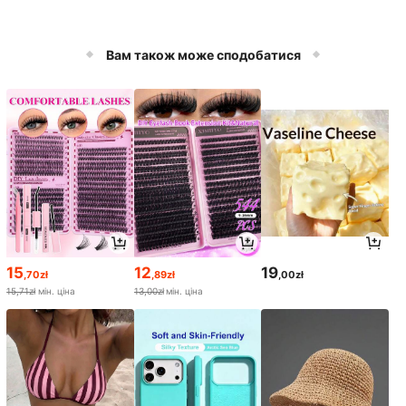
Вам також може сподобатися
15
12
19
,70zł
,89zł
,00zł
15,71zł
мін. ціна
13,00zł
мін. ціна