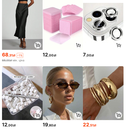
68
12
7
,31zł
,00zł
,00zł
-1%
69,00zł
мін. ціна
12
19
22
,00zł
,80zł
,51zł