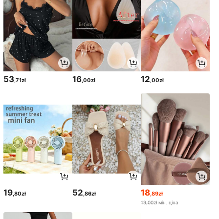
53
16
12
,71zł
,00zł
,00zł
19
52
18
,80zł
,86zł
,89zł
19,00zł
мін. ціна