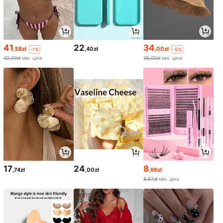
41
22
34
,58zł
,40zł
,00zł
-1%
-5%
42,00zł
мін. ціна
36,00zł
мін. ціна
17
24
8
,74zł
,00zł
,66zł
8,67zł
мін. ціна