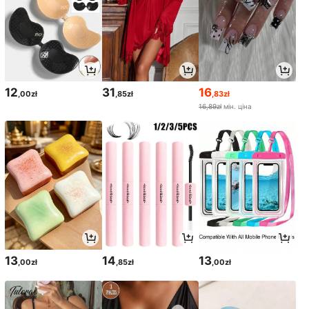
12
31
16
,00zł
,85zł
,83zł
16,89zł
мін. ціна
13
14
13
,00zł
,85zł
,00zł