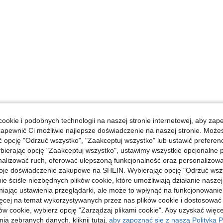
ookie i podobnych technologii na naszej stronie internetowej, aby zap
zapewnić Ci możliwie najlepsze doświadczenie na naszej stronie. Moż
opcję "Odrzuć wszystko", "Zaakceptuj wszystko" lub ustawić preferen
bierając opcję "Zaakceptuj wszystko", ustawimy wszystkie opcjonalne pl
lizować ruch, oferować ulepszoną funkcjonalność oraz personalizować 
oje doświadczenie zakupowe na SHEIN. Wybierając opcję "Odrzuć wszy
ie ściśle niezbędnych plików cookie, które umożliwiają działanie nasze
niając ustawienia przeglądarki, ale może to wpłynąć na funkcjonowanie
ięcej na temat wykorzystywanych przez nas plików cookie i dostosować
ów cookie, wybierz opcję "Zarządzaj plikami cookie". Aby uzyskać więce
ia zebranych danych, kliknij tutaj,
aby zapoznać się z naszą Polityką P