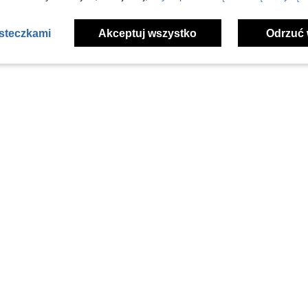
asteczkami
Akceptuj wszystko
Odrzuć 