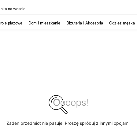
enka na wesele
and down arrow keys to navigate search Ostatnie wyszukiwanie and szukaj i znaj
troje plażowe
Dom i mieszkanie
Biżuteria I Akcesoria
Odzież męska
Żaden przedmiot nie pasuje. Proszę spróbuj z innymi opcjami.