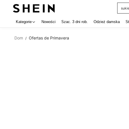
suki
Use up 
Kategorie
Nowości
Szac. 3 dni rob.
Odzież damska
S
Dom
Ofertas de Primavera
/