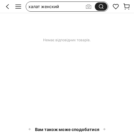
коврик для ванной
шторка для душа
пляжний рушник
косметичка
Немає відповідних товарів.
Вам також може сподобатися