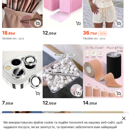
18
12
36
,89zł
,00zł
,75zł
-52%
19,00zł
мін. ціна
78,00zł
мін. ціна
7
12
14
,00zł
,00zł
,00zł
Ми використовуємо файли cookie та подібні технології на нашому веб-сайті, щоб
надавати послуги, які ви запитуєте, та прагнемо забезпечити вам найкращий