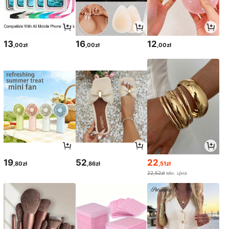
13
16
12
,00zł
,00zł
,00zł
19
52
22
,80zł
,86zł
,51zł
22,52zł
мін. ціна