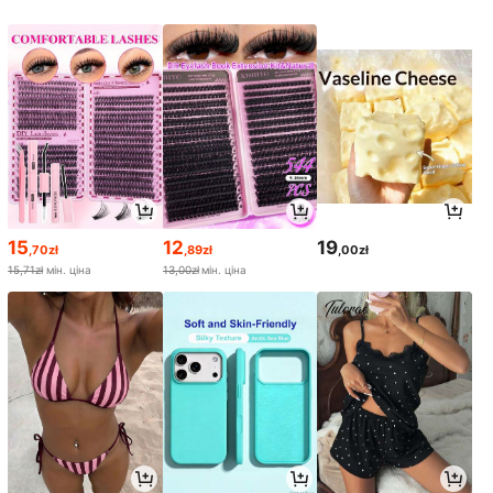
15
12
19
,70zł
,89zł
,00zł
15,71zł
мін. ціна
13,00zł
мін. ціна