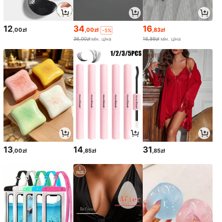
12
34
16
,00zł
,00zł
,83zł
-5%
36,00zł
мін. ціна
16,89zł
мін. ціна
13
14
31
,00zł
,85zł
,85zł