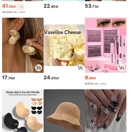
41
22
53
,58zł
,40zł
,71zł
-1%
42,00zł
мін. ціна
17
24
8
,74zł
,00zł
,66zł
8,67zł
мін. ціна