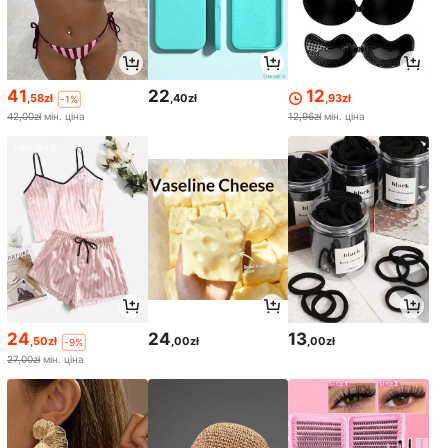
41
22
12
,58zł
,40zł
,93zł
-1%
42,00zł
мін. ціна
12,96zł
мін. ціна
24
24
13
,50zł
,00zł
,00zł
-9%
27,00zł
мін. ціна