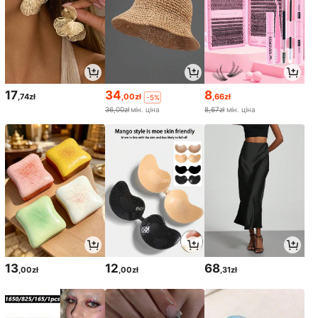
17
34
8
,74zł
,00zł
,66zł
-5%
36,00zł
мін. ціна
8,67zł
мін. ціна
13
12
68
,00zł
,00zł
,31zł