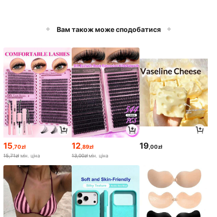
Вам також може сподобатися
15
12
19
,70zł
,89zł
,00zł
15,71zł
мін. ціна
13,00zł
мін. ціна