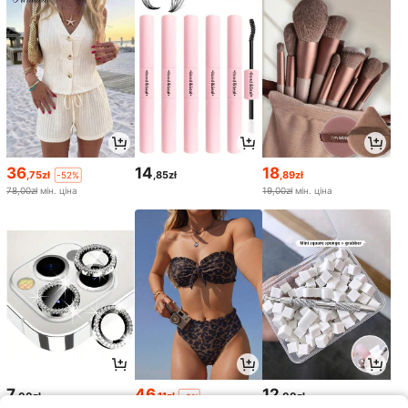
36
14
18
,75zł
,85zł
,89zł
-52%
78,00zł
мін. ціна
19,00zł
мін. ціна
7
46
12
,00zł
,11zł
,00zł
-2%