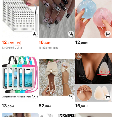
12
16
12
,87zł
,83zł
,00zł
-1%
13,00zł
мін. ціна
16,89zł
мін. ціна
13
52
16
,00zł
,86zł
,00zł