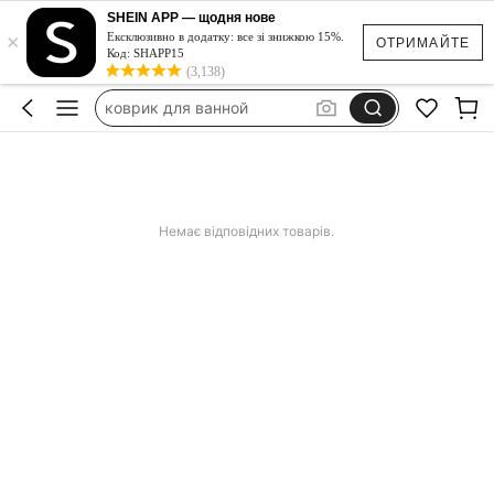
пляжний рушник
SHEIN APP — щодня нове
×
косметичка
Ексклюзивно в додатку: все зі знижкою 15%.
ОТРИМАЙТЕ
Код: SHAPP15
халат женский
(3,138)
коврик для ванной
шторка для душа
пляжний рушник
косметичка
Немає відповідних товарів.