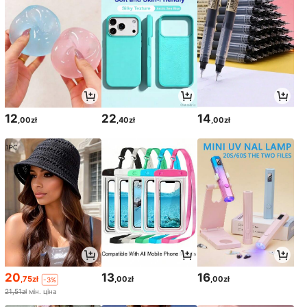
12
22
14
,00zł
,40zł
,00zł
20
13
16
,75zł
,00zł
,00zł
-3%
21,51zł
мін. ціна