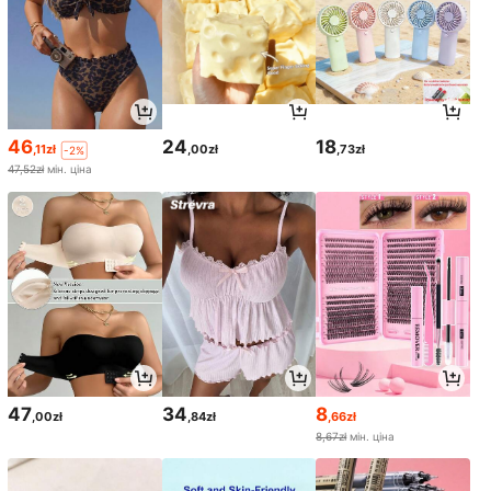
46
24
18
,11zł
,00zł
,73zł
-2%
47,52zł
мін. ціна
47
34
8
,00zł
,84zł
,66zł
8,67zł
мін. ціна