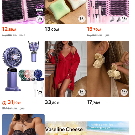
12
13
15
,89zł
,00zł
,70zł
13,00zł
мін. ціна
15,71zł
мін. ціна
31
33
17
,10zł
,80zł
,74zł
31,13zł
мін. ціна