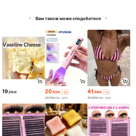
Вам також може сподобатися
19
20
41
,00zł
,93zł
,58zł
-5%
-1%
22,16zł
мін. ціна
42,00zł
мін. ціна