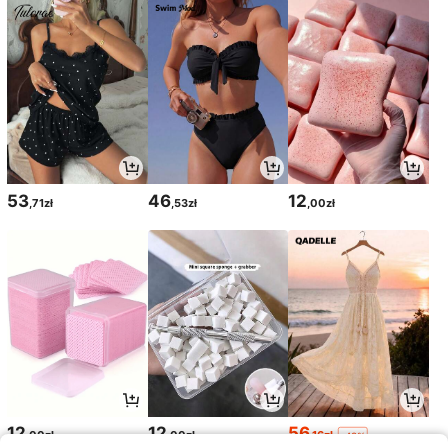
53
46
12
,71zł
,53zł
,00zł
12
12
56
,00zł
,00zł
,16zł
-48%