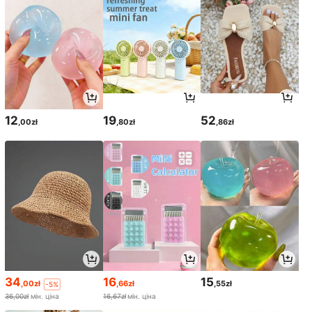
12
19
52
,00zł
,80zł
,86zł
34
16
15
,00zł
,66zł
,55zł
-5%
36,00zł
мін. ціна
16,67zł
мін. ціна