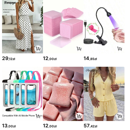
29
12
14
,12zł
,00zł
,85zł
13
12
57
,00zł
,00zł
,42zł