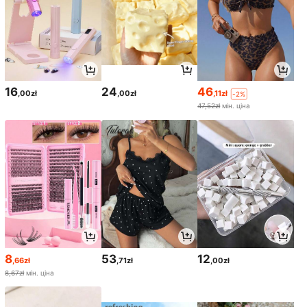
16
24
46
,00zł
,00zł
,11zł
-2%
47,52zł
мін. ціна
8
53
12
,66zł
,71zł
,00zł
8,67zł
мін. ціна