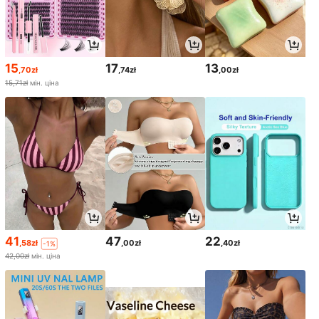
15
17
13
,70zł
,74zł
,00zł
15,71zł
мін. ціна
41
47
22
,58zł
,00zł
,40zł
-1%
42,00zł
мін. ціна