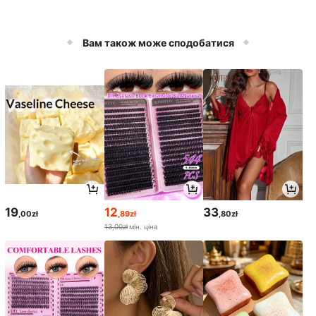
Вам також може сподобатися
19
12
33
,00zł
,89zł
,80zł
13,00zł
мін. ціна