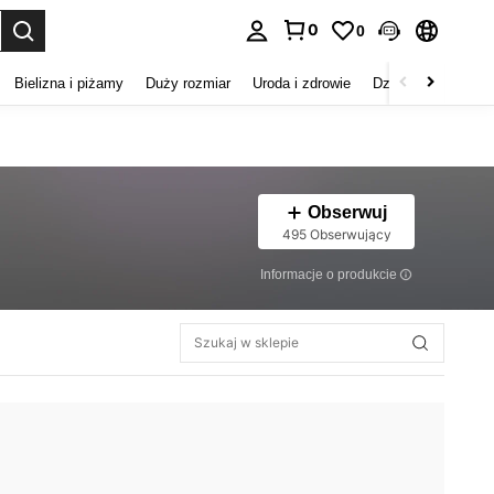
0
0
duj. Press Enter to select.
Bielizna i piżamy
Duży rozmiar
Uroda i zdrowie
Dzieci
Buty
D
Obserwuj
495 Obserwujący
Informacje o produkcie