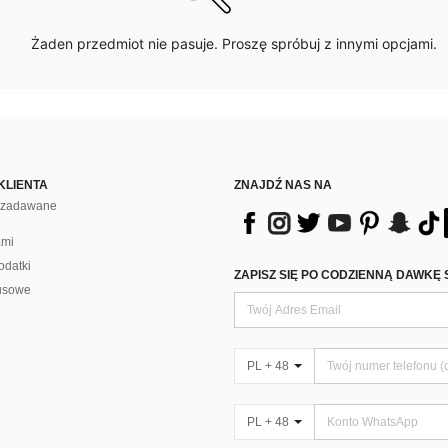
Żaden przedmiot nie pasuje. Proszę spróbuj z innymi opcjami.
KLIENTA
ZNAJDŹ NAS NA
j zadawane
ami
odatki
ZAPISZ SIĘ PO CODZIENNĄ DAWKĘ 
usowe
PL + 48
PL + 48