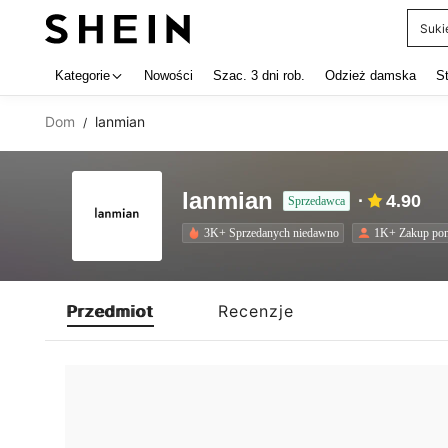
Suki
Use up 
Kategorie
Nowości
Szac. 3 dni rob.
Odzież damska
S
Dom
lanmian
/
lanmian
4.90
Sprzedawca
3K+ Sprzedanych niedawno
1K+ Zakup po
Przedmiot
Recenzje