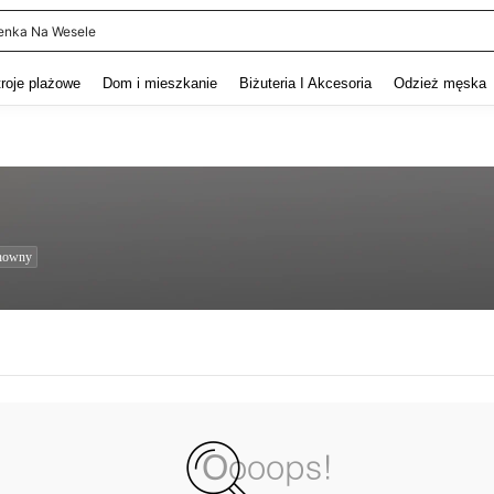
enka Na Wesele
and down arrow keys to navigate search Ostatnie wyszukiwanie and szukaj i znaj
troje plażowe
Dom i mieszkanie
Biżuteria I Akcesoria
Odzież męska
nowny