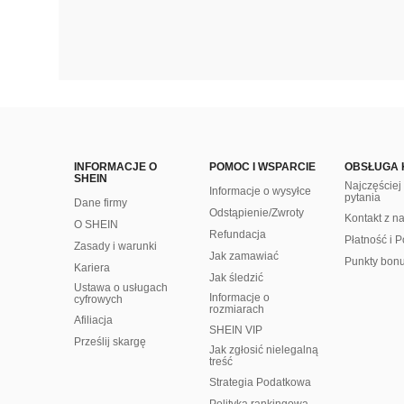
INFORMACJE O
POMOC I WSPARCIE
OBSŁUGA 
SHEIN
Najczęście
Informacje o wysyłce
pytania
Dane firmy
Odstąpienie/Zwroty
Kontakt z n
O SHEIN
Refundacja
Płatność i P
Zasady i warunki
Jak zamawiać
Punkty bon
Kariera
Jak śledzić
Ustawa o usługach
Informacje o
cyfrowych
rozmiarach
Afiliacja
SHEIN VIP
Prześlij skargę
Jak zgłosić nielegalną
treść
Strategia Podatkowa