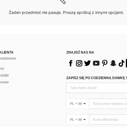
Żaden przedmiot nie pasuje. Proszę spróbuj z innymi opcjami.
KLIENTA
ZNAJDŹ NAS NA
j zadawane
ami
odatki
ZAPISZ SIĘ PO CODZIENNĄ DAWKĘ 
usowe
PL + 48
PL + 48