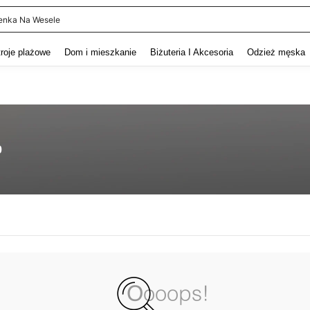
enka Na Wesele
and down arrow keys to navigate search Ostatnie wyszukiwanie and szukaj i znaj
troje plażowe
Dom i mieszkanie
Biżuteria I Akcesoria
Odzież męska
0