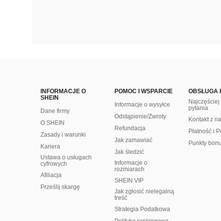
INFORMACJE O
POMOC I WSPARCIE
OBSŁUGA 
SHEIN
Najczęście
Informacje o wysyłce
pytania
Dane firmy
Odstąpienie/Zwroty
Kontakt z n
O SHEIN
Refundacja
Płatność i P
Zasady i warunki
Jak zamawiać
Punkty bon
Kariera
Jak śledzić
Ustawa o usługach
Informacje o
cyfrowych
rozmiarach
Afiliacja
SHEIN VIP
Prześlij skargę
Jak zgłosić nielegalną
treść
Strategia Podatkowa