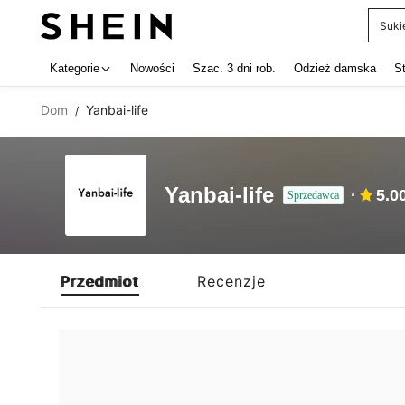
Suki
Use up 
Kategorie
Nowości
Szac. 3 dni rob.
Odzież damska
S
Dom
Yanbai-life
/
Yanbai-life
5.0
Sprzedawca
Przedmiot
Recenzje