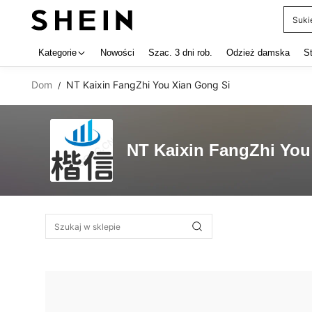
Suki
Use up 
Kategorie
Nowości
Szac. 3 dni rob.
Odzież damska
S
Dom
NT Kaixin FangZhi You Xian Gong Si
/
NT Kaixin FangZhi You