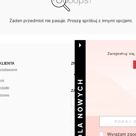
Żaden przedmiot nie pasuje. Proszę spróbuj z innymi opcjami.
KLIENTA
ZNAJDŹ NAS NA
j zadawane
DLA NOWYCH
ami
odatki
ZAPISZ SIĘ PO CODZIENNĄ DAWKĘ 
usowe
PL + 48
Wyrażam zgod
PL + 48