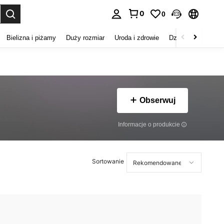
0
0
duj. Press Enter to select.
Bielizna i piżamy
Duży rozmiar
Uroda i zdrowie
Dzieci
Buty
D
Obserwuj
Informacje o produkcie
Sortowanie