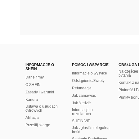
INFORMACJE O
POMOC I WSPARCIE
OBSŁUGA 
SHEIN
Najczęście
Informacje o wysyłce
pytania
Dane firmy
Odstąpienie/Zwroty
Kontakt z n
O SHEIN
Refundacja
Płatność i P
Zasady i warunki
Jak zamawiać
Punkty bon
Kariera
Jak śledzić
Ustawa o usługach
Informacje o
cyfrowych
rozmiarach
Afiliacja
SHEIN VIP
Prześlij skargę
Jak zgłosić nielegalną
treść