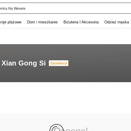
enka Na Wesele
and down arrow keys to navigate search Ostatnie wyszukiwanie and szukaj i znaj
troje plażowe
Dom i mieszkanie
Biżuteria I Akcesoria
Odzież męska
 Xian Gong Si
Sprzedawca