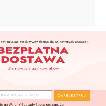
APLIKACJA
SHEIN
Subskrybuj
Subskrybuj
ZAREJESTRUJ
ę na 
Warunki i zasady
 i potwierdzam, że 
Subskrybuj