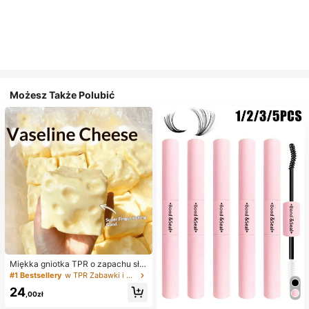
Możesz Także Polubić
Miękka gniotka TPR o zapachu sło
dkiego mleka w kształcie pierożka,
#1 Bestsellery
w TPR Zabawki i gadżety dla nastolatków
5 cm, urocza zabawka antystresow
24
a do ściskania, modny i praktyczny
,00zł
prezent na urodziny, Wielkanoc, Ha