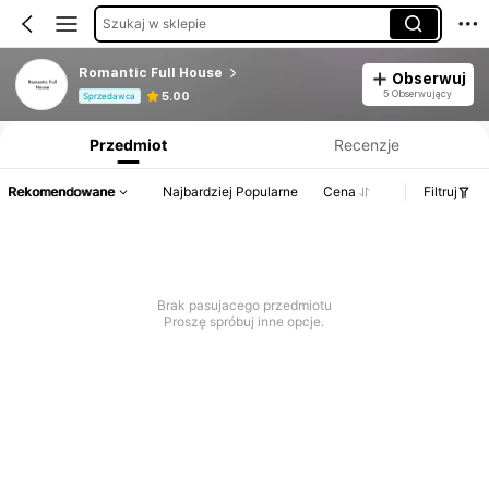
Szukaj w sklepie
Romantic Full House
Obserwuj
Informacje o produkcie: Ujawnienie ceny, dane dotyczące sprzedaży i stanu magazynowego.
5 Obserwujący
5.00
Sprzedawca
Przedmiot
Recenzje
Rekomendowane
Najbardziej Popularne
Cena
Filtruj
Brak pasujacego przedmiotu
Proszę spróbuj inne opcje.