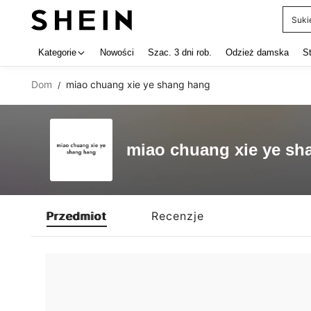
Suki
Use up 
Kategorie
Nowości
Szac. 3 dni rob.
Odzież damska
S
Dom
miao chuang xie ye shang hang
/
miao chuang xie ye sh
Przedmiot
Recenzje