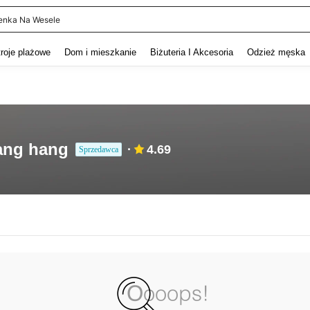
enka Na Wesele
and down arrow keys to navigate search Ostatnie wyszukiwanie and szukaj i znaj
troje plażowe
Dom i mieszkanie
Biżuteria I Akcesoria
Odzież męska
ang hang
4.69
Sprzedawca