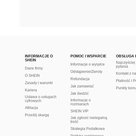
INFORMACJE O
POMOC I WSPARCIE
OBSŁUGA 
SHEIN
Najczęście
Informacje o wysyłce
pytania
Dane firmy
Odstąpienie/Zwroty
Kontakt z n
O SHEIN
Refundacja
Płatność i P
Zasady i warunki
Jak zamawiać
Punkty bon
Kariera
Jak śledzić
Ustawa o usługach
Informacje o
cyfrowych
rozmiarach
Afiliacja
SHEIN VIP
Prześlij skargę
Jak zgłosić nielegalną
treść
Strategia Podatkowa