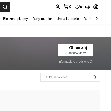
0
0
duj. Press Enter to select.
Bielizna i piżamy
Duży rozmiar
Uroda i zdrowie
Dzieci
Buty
D
Obserwuj
7 Obserwujący
Informacje o produkcie