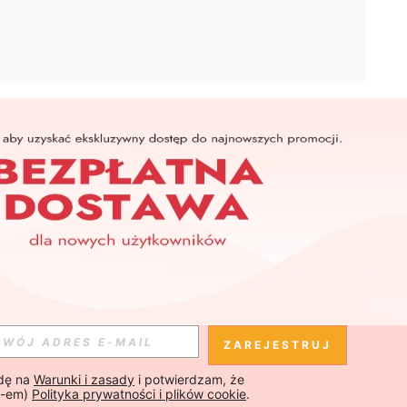
APLIKACJA
SHEIN
Subskrybuj
Subskrybuj
ZAREJESTRUJ
ę na 
Warunki i zasady
 i potwierdzam, że 
Subskrybuj
-em) 
Polityka prywatności i plików cookie
.