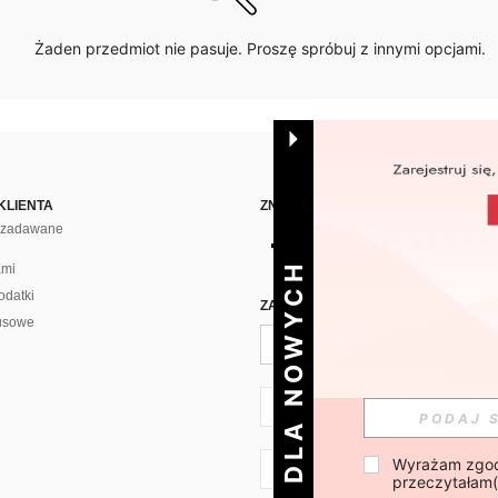
Żaden przedmiot nie pasuje. Proszę spróbuj z innymi opcjami.
KLIENTA
ZNAJDŹ NAS NA
j zadawane
DLA NOWYCH
ami
odatki
ZAPISZ SIĘ PO CODZIENNĄ DAWKĘ 
usowe
PL + 48
Wyrażam zgod
PL + 48
przeczytałam(