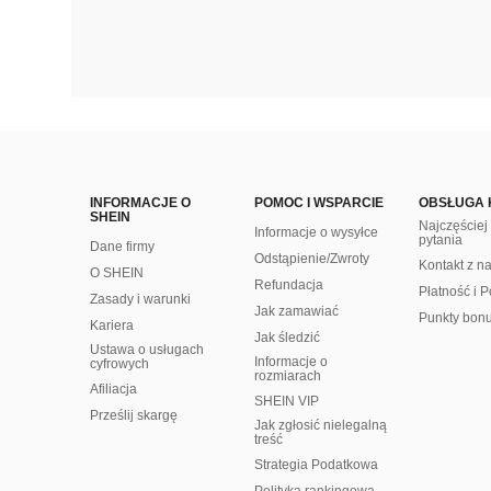
INFORMACJE O
POMOC I WSPARCIE
OBSŁUGA 
SHEIN
Najczęście
Informacje o wysyłce
pytania
Dane firmy
Odstąpienie/Zwroty
Kontakt z n
O SHEIN
Refundacja
Płatność i P
Zasady i warunki
Jak zamawiać
Punkty bon
Kariera
Jak śledzić
Ustawa o usługach
Informacje o
cyfrowych
rozmiarach
Afiliacja
SHEIN VIP
Prześlij skargę
Jak zgłosić nielegalną
treść
Strategia Podatkowa