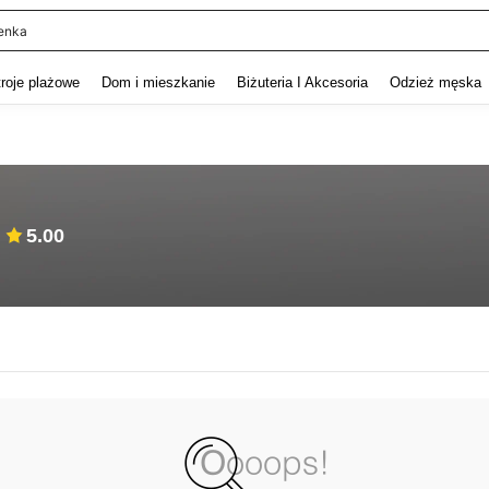
enka
and down arrow keys to navigate search Ostatnie wyszukiwanie and szukaj i znaj
troje plażowe
Dom i mieszkanie
Biżuteria I Akcesoria
Odzież męska
5.00