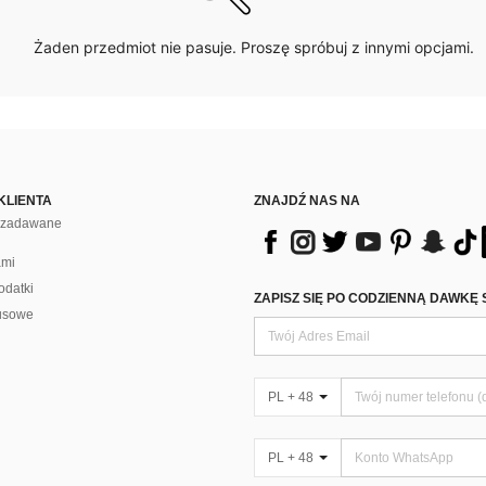
Żaden przedmiot nie pasuje. Proszę spróbuj z innymi opcjami.
KLIENTA
ZNAJDŹ NAS NA
j zadawane
ami
odatki
ZAPISZ SIĘ PO CODZIENNĄ DAWKĘ 
usowe
PL + 48
PL + 48