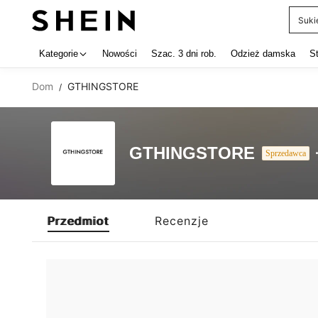
Suki
Use up 
Kategorie
Nowości
Szac. 3 dni rob.
Odzież damska
S
Dom
GTHINGSTORE
/
GTHINGSTORE
Sprzedawca
Przedmiot
Recenzje