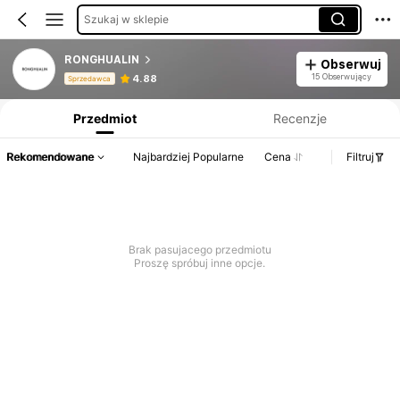
Szukaj w sklepie
RONGHUALIN
Obserwuj
Informacje o produkcie: Ujawnienie ceny, dane dotyczące sprzedaży i stanu magazynowego.
15 Obserwujący
4.88
Sprzedawca
Przedmiot
Recenzje
Rekomendowane
Najbardziej Popularne
Cena
Filtruj
Brak pasujacego przedmiotu
Proszę spróbuj inne opcje.