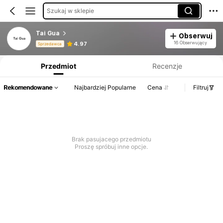
Szukaj w sklepie
Tai Gua
Obserwuj
Informacje o produkcie: Ujawnienie ceny, dane dotyczące sprzedaży i stanu magazynowego.
16 Obserwujący
4.97
Sprzedawca
Przedmiot
Recenzje
Rekomendowane
Najbardziej Popularne
Cena
Filtruj
Brak pasujacego przedmiotu
Proszę spróbuj inne opcje.