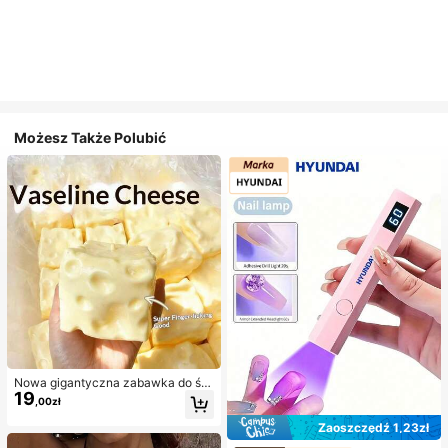
Możesz Także Polubić
Nowa gigantyczna zabawka do ści
19
skania w kształcie sera z nadzienie
,00zł
m, kwadratowa piłka serowa do ści
skania, realistyczna tekstura chleb
Zaoszczędź 1,23zł
a, powolne odbijanie, obudowa z T