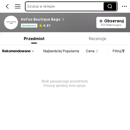
Szukaj w sklepie
HoToo Boutique Bags
Obserwuj
Informacje o produkcie: Ujawnienie ceny, dane dotyczące sprzedaży i stanu magazynowego.
103 Obserwujący
4.81
Sprzedawca
Przedmiot
Recenzje
Rekomendowane
Najbardziej Popularne
Cena
Filtruj
Brak pasujacego przedmiotu
Proszę spróbuj inne opcje.