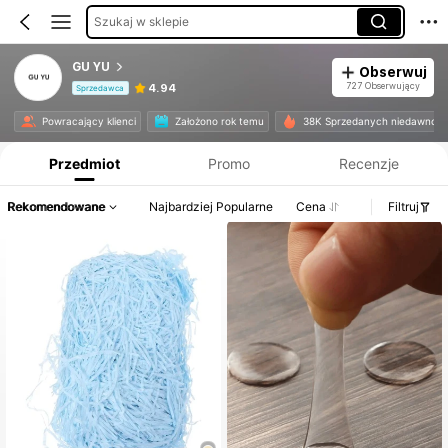
Szukaj w sklepie
GU YU
Obserwuj
727 Obserwujący
4.94
Sprzedawca
Informacje o produkcie: Ujawnienie ceny, dane dotyczące sprzedaży i stanu magazynowego.
Powracający klienci
Założono rok temu
38K Sprzedanych niedawno
Przedmiot
Promo
Recenzje
Rekomendowane
Najbardziej Popularne
Cena
Filtruj