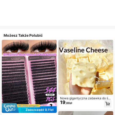
Możesz Także Polubić
Nowa gigantyczna zabawka do ści
19
skania w kształcie sera z nadzienie
,00zł
m, kwadratowa piłka serowa do ści
skania, realistyczna tekstura chleb
Zaoszczędź 0,11zł
a, powolne odbijanie, obudowa z T