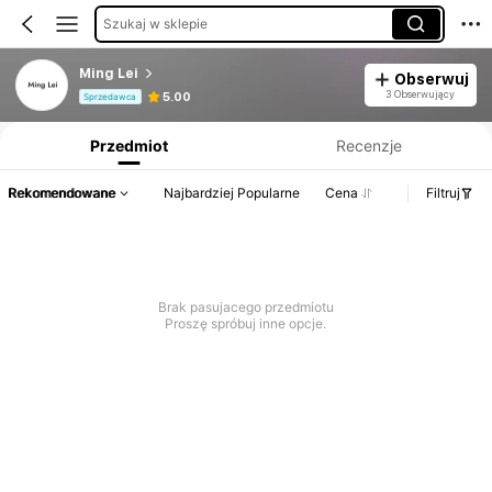
Szukaj w sklepie
Ming Lei
Obserwuj
Informacje o produkcie: Ujawnienie ceny, dane dotyczące sprzedaży i stanu magazynowego.
3 Obserwujący
5.00
Sprzedawca
Przedmiot
Recenzje
Rekomendowane
Najbardziej Popularne
Cena
Filtruj
Brak pasujacego przedmiotu
Proszę spróbuj inne opcje.