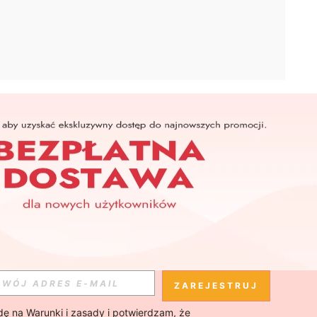
APLIKACJA
SHEIN
Subskrybuj
Subskrybuj
ZAREJESTRUJ
ę na 
Warunki i zasady
 i potwierdzam, że 
Subskrybuj