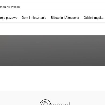
enka Na Wesele
and down arrow keys to navigate search Ostatnie wyszukiwanie and szukaj i znaj
troje plażowe
Dom i mieszkanie
Biżuteria I Akcesoria
Odzież męska