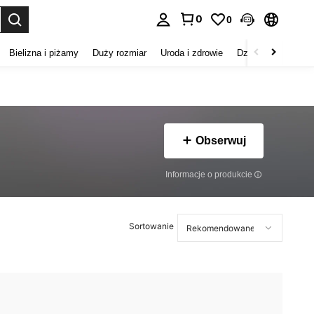
0
0
duj. Press Enter to select.
Bielizna i piżamy
Duży rozmiar
Uroda i zdrowie
Dzieci
Buty
D
Obserwuj
Informacje o produkcie
Sortowanie