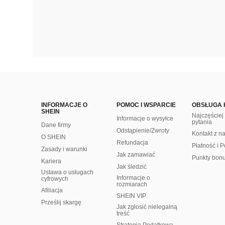
INFORMACJE O
POMOC I WSPARCIE
OBSŁUGA 
SHEIN
Najczęście
Informacje o wysyłce
pytania
Dane firmy
Odstąpienie/Zwroty
Kontakt z n
O SHEIN
Refundacja
Płatność i P
Zasady i warunki
Jak zamawiać
Punkty bon
Kariera
Jak śledzić
Ustawa o usługach
Informacje o
cyfrowych
rozmiarach
Afiliacja
SHEIN VIP
Prześlij skargę
Jak zgłosić nielegalną
treść