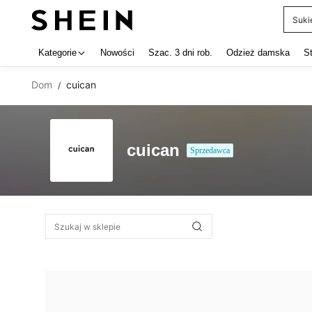
Suki
Use up 
Kategorie
Nowości
Szac. 3 dni rob.
Odzież damska
S
Dom
cuican
/
cuican
Sprzedawca